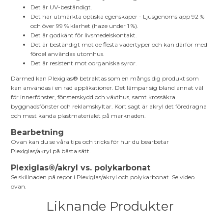
Det är UV-beständigt.
Det har utmärkta optiska egenskaper - Ljusgenomsläpp 92 %
och över 99 % klarhet (haze under 1 %).
Det är godkänt för livsmedelskontakt.
Det är beständigt mot de flesta vädertyper och kan därför med
fördel användas utomhus.
Det är resistent mot oorganiska syror.
Därmed kan Plexiglas® betraktas som en mångsidig produkt som
kan användas i en rad applikationer. Det lämpar sig bland annat väl
för innerfönster, fönsterskydd och växthus, samt krossäkra
byggnadsfönster och reklamskyltar. Kort sagt är akryl det föredragna
och mest kända plastmaterialet på marknaden.
Bearbetning
Ovan kan du se våra tips och tricks för hur du bearbetar
Plexiglas/akryl på bästa sätt.
Plexiglas®/akryl vs. polykarbonat
Se skillnaden på repor i Plexiglas/akryl och polykarbonat. Se video
ovan.
Liknande Produkter