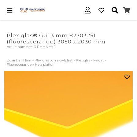
Plexiglas® Gul 3 mm 82703251
(fluorescerande) 3050 x 2030 mm
Artikelnummer.:
3-PMMA Ye Fl
Du är här:
Hem
»
Plexiglas och akrylplast
»
Plexiglas - Färgat
»
Fluorescerande
»
Hela plattor