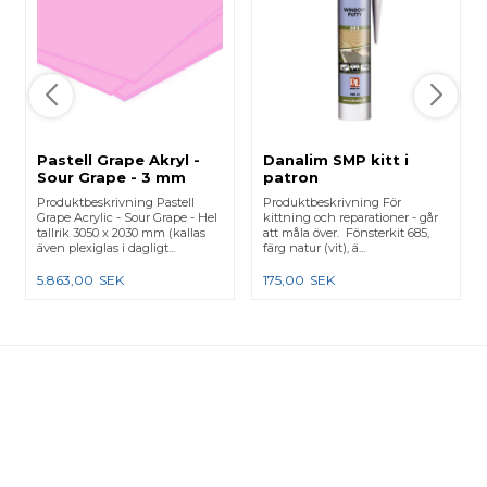
Pastell Grape Akryl -
Danalim SMP kitt i
Sour Grape - 3 mm
patron
3050 x 2030 mm
Produktbeskrivning Pastell
Produktbeskrivning För
Grape Acrylic - Sour Grape - Hel
kittning och reparationer - går
tallrik 3050 x 2030 mm (kallas
att måla över. Fönsterkit 685,
även plexiglas i dagligt...
färg natur (vit), ä...
5.863,00
SEK
175,00
SEK