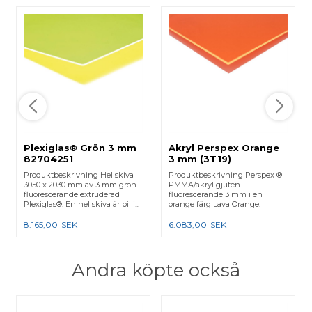
Plexiglas® Grön 3 mm
Akryl Perspex Orange
82704251
3 mm (3T19)
(fluorescerande) 3050
(fluorescerande) 3050
Produktbeskrivning Hel skiva
Produktbeskrivning Perspex ®
x 2030 mm
x 2030 mm
3050 x 2030 mm av 3 mm grön
PMMA/akryl gjuten
fluorescerande extruderad
fluorescerande 3 mm i en
Plexiglas®. En hel skiva är billi...
orange färg Lava Orange.
Perspex ® PMMA/ak...
8.165,00
SEK
6.083,00
SEK
Andra köpte också