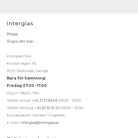
Interglas
Blogg
Ångra ditt köp
Interglas Filial
Klockarvägen 116
151 61 Södertälje, Sverige
Bara för hämtning:
Fredag 07.00 -17.00
Org.nr. 516412-1914
Telefon privat:
+45 21 21 63 63
(09:00 - 15:00)
Telefon företag:
+45 50 10 15 20
(09:00 - 15:00)
Kundsupport: Danska / Engelska
E-mail:
interglas@interglas.se