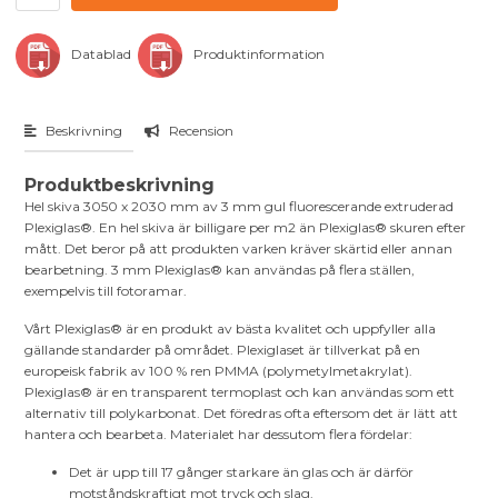
Datablad
Produktinformation
Beskrivning
Recension
Produktbeskrivning
Hel skiva 3050 x 2030 mm av 3 mm gul fluorescerande extruderad
Plexiglas®. En hel skiva är billigare per m2 än Plexiglas® skuren efter
mått. Det beror på att produkten varken kräver skärtid eller annan
bearbetning. 3 mm Plexiglas® kan användas på flera ställen,
exempelvis till fotoramar.
Vårt Plexiglas® är en produkt av bästa kvalitet och uppfyller alla
gällande standarder på området. Plexiglaset är tillverkat på en
europeisk fabrik av 100 % ren PMMA (polymetylmetakrylat).
Plexiglas® är en transparent termoplast och kan användas som ett
alternativ till polykarbonat. Det föredras ofta eftersom det är lätt att
hantera och bearbeta. Materialet har dessutom flera fördelar:
Det är upp till 17 gånger starkare än glas och är därför
motståndskraftigt mot tryck och slag.