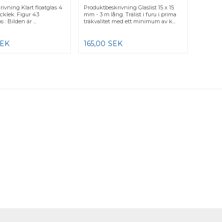
ivning Klart floatglas 4
Produktbeskrivning Glaslist 15 x 15
ocklek. Figur 43
mm - 3 m lång. Trälist i furu i prima
 : Bilden är ...
träkvalitet med ett minimum av k...
SEK
165,00
SEK