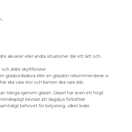
..
re akvarier eller andra situationer där ett lätt och
 och äldre skyltfönster
ll en glasbordsskiva eller en glasdörr rekommenderar vi
 här ska vara stor och kanten ska vara slät.
 kan tränga igenom glaset. Glaset har även ett högt
etenskapligt bevisat att dagsljus förbättrar
amtidigt behovet för belysning, vilket leder