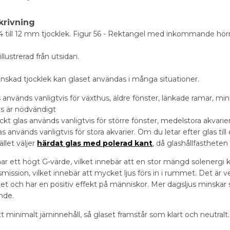
krivning
s 4 till 12 mm tjocklek. Figur 56 - Rektangel med inkommande hörn
 illustrerad från utsidan.
skad tjocklek kan glaset användas i många situationer.
 används vanligtvis för växthus, äldre fönster, länkade ramar, mind
as är nödvändigt
kt glas används vanligtvis för större fönster, medelstora akvarier
as används vanligtvis för stora akvarier. Om du letar efter glas ti
ället väljer
härdat glas med polerad kant
, då glashållfastheten
 har ett högt G-värde, vilket innebär att en stor mängd solenergi
nsmission, vilket innebär att mycket ljus förs in i rummet. Det är v
t och har en positiv effekt på människor. Mer dagsljus minskar s
ande.
tt minimalt järninnehåll, så glaset framstår som klart och neutralt.