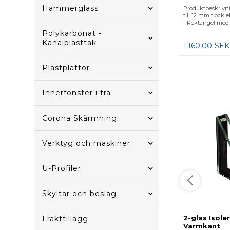
Hammerglass
Produktbeskrivni
till 12 mm tjockle
- Rektangel med r
Polykarbonat -
Kanalplasttak
1.160,00
SEK
Plastplattor
Innerfönster i trä
Corona Skärmning
Verktyg och maskiner
U-Profiler
Skyltar och beslag
2-glas Isoler
Frakttillägg
Varmkant