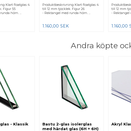
ng Klart floatglas 4
Produktbeskrivning Klart floatglas 4
Produktbeskr
k. Figur 55
till 12 mm tjocklek. Figur 26
till 12 mm tj
unda hörn. ...
- Rektangel med runda hörn. ...
- Rektangel 
1.160,00
SEK
1.160,00
Andra köpte oc
glas - Klassik
Bastu 2-glas isolerglas
Akryl Kla
med härdat glas (6H + 6H)