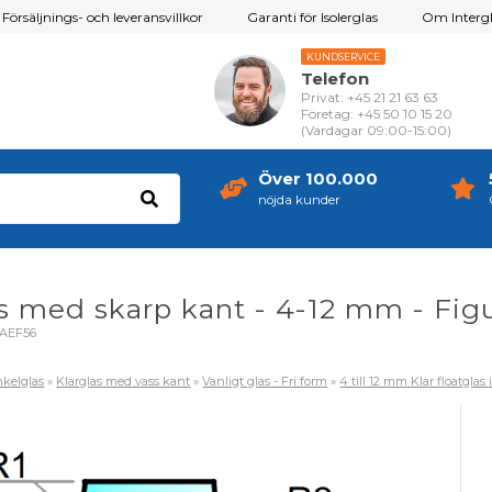
Försäljnings- och leveransvillkor
Garanti för Isolerglas
Om Intergl
KUNDSERVICE
Telefon
Privat: +45 21 21 63 63
Företag: +45 50 10 15 20
(Vardagar 09:00-15:00)
Över 100.000
nöjda kunder
as med skarp kant - 4-12 mm - Fig
AEF56
kelglas
»
Klarglas med vass kant
»
Vanligt glas - Fri form
»
4 till 12 mm Klar floatglas 