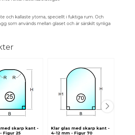
 och kallaste ytorna, speciellt i fuktiga rum. Och
ägg som används mellan glaset och är särskilt synliga
kter
Klar 
4-12 
Produkt
till 12 
- Kvartsc
1.160,
s med skarp kant -
Klar glas med skarp kant -
- Figur 25
4-12 mm - Figur 70