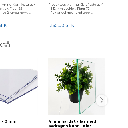
ivning Klart floatglas 4
Produktbeskrivning Klart floatglas 4
ocklek. Figur 25
till 12 mm tjocklek. Figur 70
med 2 runda hörn.. ...
- Rektangel med rund topp. ...
SEK
1.160,00
SEK
kså
3-gla
lågen
Produkt
lagers i
den bäs
det...
1.637,
r - 3 mm
4 mm härdat glas med
avdragen kant - Klar