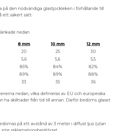
da på den nödvändiga glastjockleken i förhållande till
 ett säkert sätt.
s länkade nedan
8 mm
10 mm
12 mm
20
25
30
5,6
5,6
5,5
85%
84%
82%
89%
89%
88%
33
35
36
erierna nedan, vilka definieras av EU och europeiska
 ha skillnader från tid till annan. Därför bedöms glaset
ömas på ett avstånd av 3 meter i diffust ljus (utan
 inte reklamationsberättigat.