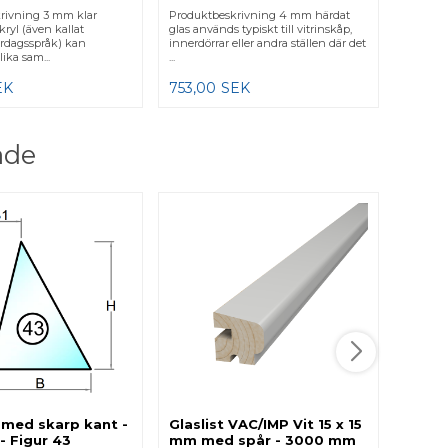
rivning 3 mm klar
Produktbeskrivning 4 mm härdat
kryl (även kallat
glas används typiskt till vitrinskåp,
vardagsspråk) kan
innerdörrar eller andra ställen där det
ika sam...
...
EK
753,00
SEK
ade
Sugko
kopp
Produkt
med tre
av ABS-
10...
315,0
s med skarp kant -
Glaslist VAC/IMP Vit 15 x 15
- Figur 43
mm med spår - 3000 mm