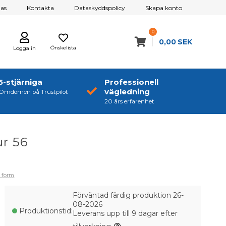
as
Kontakta
Dataskyddspolicy
Skapa konto
0
0,00
SEK
Önskelista
Logga in
5-stjärniga
Professionell
vägledning
Omdömen på Trustpilot
20 års erfarenhet
ur 56
i form
Förväntad färdig produktion 26-
08-2026
Produktionstid:
Leverans upp till 9 dagar efter