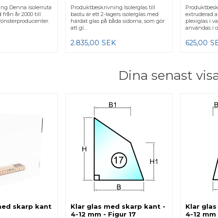
ng Denna isolerruta
Produktbeskrivning Isolerglas till
Produktbesk
 från år 2000 till
bastu är ett 2-lagers isolerglas med
extruderad a
önsterproducenter.
härdat glas på båda sidorna, som gör
plexiglas i 
att gl...
användas i ol
2.835,00
SEK
625,00
S
Dina senast vis
ed skarp kant
Klar glas med skarp kant -
Klar gla
4-12 mm - Figur 17
4-12 mm 