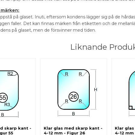
 märken:
pstå på glaset. Inuti, eftersom kondens lägger sig på de hårdaste
ggen faller. Det kan finnas märken från etiketten och de mellanl
ondens på glaset, men de försvinner med tiden.
Liknande Produ
d skarp kant -
Klar glas med skarp kant -
Klar gla
gur 55
4-12 mm - Figur 26
4-12 mm 