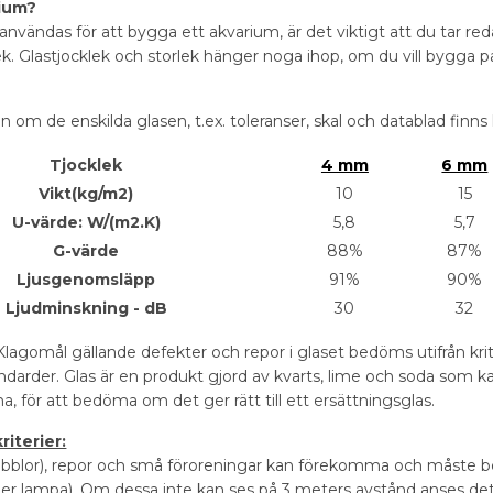
rium?
a användas för att bygga ett akvarium, är det viktigt att du tar re
ek. Glastjocklek och storlek hänger noga ihop, om du vill bygga på
n om de enskilda glasen, t.ex. toleranser, skal och datablad finn
Tjocklek
4 mm
6 mm
Vikt(kg/m2)
10
15
U-värde: W/(m2.K)
5,8
5,7
G-värde
88%
87%
Ljusgenomsläpp
91%
90%
Ljudminskning - dB
30
32
lagomål gällande defekter och repor i glaset bedöms utifrån krit
ndarder. Glas är en produkt gjord av kvarts, lime och soda som kan
erna, för att bedöma om det ger rätt till ett ersättningsglas.
iterier:
bblor), repor och små föroreningar kan förekomma och måste bed
 eller lampa). Om dessa inte kan ses på 3 meters avstånd anses det