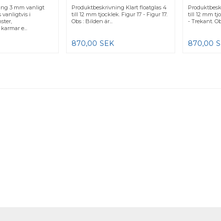
ing 3 mm vanligt
Produktbeskrivning Klart floatglas 4
Produktbeskr
 vanligtvis i
till 12 mm tjocklek. Figur 17 - Figur 17.
till 12 mm tj
ster,
Obs : Bilden är...
- Trekant. Obs
armar e...
870,00
SEK
870,00