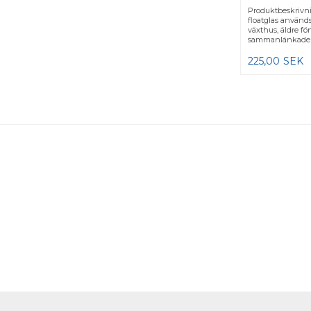
Produktbeskrivn
floatglas används
växthus, äldre fön
sammanlänkade k
225,00
SEK