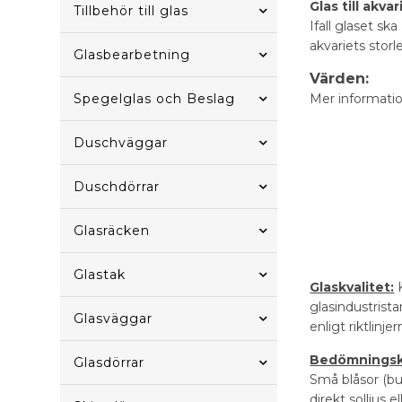
Glas till akva
Tillbehör till glas
Ifall glaset sk
akvariets storl
Glasbearbetning
Värden:
Spegelglas och Beslag
Mer informatio
Duschväggar
Duschdörrar
Glasräcken
Glastak
Glaskvalitet:
K
glasindustrista
Glasväggar
enligt riktlinj
Bedömningskr
Glasdörrar
Små blåsor (bu
direkt solljus