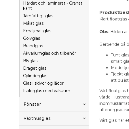
Härdat och laminerat - Granat
kant
Produktbes
Järnfattigt glas
Klart floatgla
Målat glas
Emaljerat glas
Obs
: Bilden är
Golvglas
Beroende på ön
Brandglas
Akvariumglas och tillbehör
Tunt glas
Blyglas
smalt gl
Medeltjoc
Draget glas
Tjockt gl
Cylinderglas
att du ist
Glas i skivor og lådor
Isolerglas med vakuum
Vårt floatglas
värde i ljustra
inomhusklimate
Fönster
till energispar
Växthusglas
Vårt glas har e