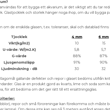
rium?
a användas för att bygga ett akvarium, är det viktigt att du tar re
ek. Glastjocklek och storlek hänger noga ihop, om du vill bygga på
n om de enskilda glasen, t.ex. toleranser, skal och datablad finn
Tjocklek
4 mm
6 mm
Vikt(kg/m2)
10
15
U-värde: W/(m2.K)
5,8
5,7
G-värde
88%
87%
Ljusgenomsläpp
91%
90%
Ljudminskning - dB
30
32
lagomål gällande defekter och repor i glaset bedöms utifrån krit
ndarder. Glas är en produkt gjord av kvarts, lime och soda som kan
erna, för att bedöma om det ger rätt till ett ersättningsglas.
iterier:
bblor), repor och små föroreningar kan förekomma och måste bed
 eller lampa). Om dessa inte kan ses på 3 meters avstånd anses det