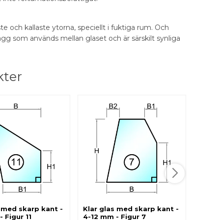
 och kallaste ytorna, speciellt i fuktiga rum. Och
ägg som används mellan glaset och är särskilt synliga
kter
Klar 
4-12 
Produkt
till 12 
Obs : Bil
870,
s med skarp kant -
Klar glas med skarp kant -
 Figur 11
4-12 mm - Figur 7