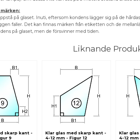
 märken:
pstå på glaset. Inuti, eftersom kondens lägger sig på de hårdaste
ggen faller. Det kan finnas märken från etiketten och de mellanl
ondens på glaset, men de försvinner med tiden.
Liknande Produ
d skarp kant -
Klar glas med skarp kant -
Klar gla
gur 9
4-12 mm - Figur 12
4-12 mm -