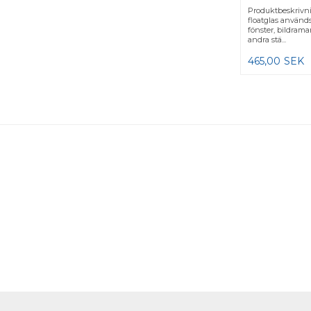
Produktbeskrivn
floatglas används
fönster, bildramar
andra stä...
465,00
SEK