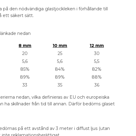
da på den nödvändiga glastjockleken i förhållande till
 ett säkert sätt.
s länkade nedan
8 mm
10 mm
12 mm
20
25
30
5,6
5,6
5,5
85%
84%
82%
89%
89%
88%
33
35
36
erierna nedan, vilka definieras av EU och europeiska
 ha skillnader från tid till annan. Därför bedöms glaset
ömas på ett avstånd av 3 meter i diffust ljus (utan
 inte reklamationsberättigat.