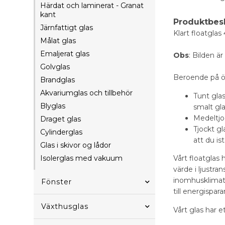
Härdat och laminerat - Granat
kant
Produktbes
Järnfattigt glas
Klart floatglas
Målat glas
Emaljerat glas
Obs
: Bilden är
Golvglas
Beroende på ön
Brandglas
Akvariumglas och tillbehör
Tunt glas
Blyglas
smalt gl
Medeltjoc
Draget glas
Tjockt gl
Cylinderglas
att du ist
Glas i skivor og lådor
Isolerglas med vakuum
Vårt floatglas
värde i ljustra
inomhusklimate
Fönster
till energispar
Växthusglas
Vårt glas har e