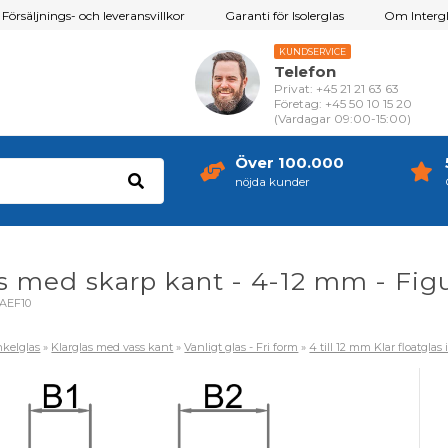
Försäljnings- och leveransvillkor
Garanti för Isolerglas
Om Intergl
KUNDSERVICE
Telefon
Privat: +45 21 21 63 63
Företag: +45 50 10 15 20
(Vardagar 09:00-15:00)
Över 100.000
nöjda kunder
as med skarp kant - 4-12 mm - Figu
AEF10
kelglas
»
Klarglas med vass kant
»
Vanligt glas - Fri form
»
4 till 12 mm Klar floatglas 