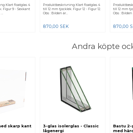
ng Klart floatglas 4
Produktbeskrivning Klart floatglas 4
Produktbeskr
ek. Figur 9 - Sexkant
till 12 mm tjocklek. Figur 12 - Figur 12.
till 12 mm tjo
...
Obs : Bilden är...
Obs : Bilden ä
870,00
SEK
870,00
Andra köpte oc
ed skarp kant
3-glas isolerglas - Classic
Bastu 2-g
lågenergi
med härd