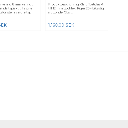
rivning 8 mm vanligt
Produktbeskrivning Klart floatglas 4
änds typiskt till större
till 12 mm tjocklek. Figur 23 - Liksidig
ksfönster av äldre typ
sjuttonde. Obs :...
SEK
1.160,00
SEK