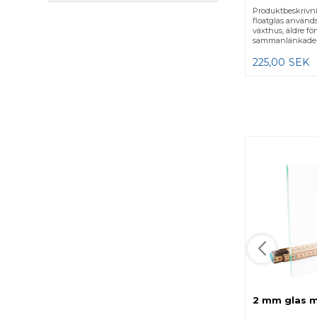
Produktbeskrivn
floatglas används
växthus, äldre fön
sammanlänkade k
225,00
SEK
2 mm glas m