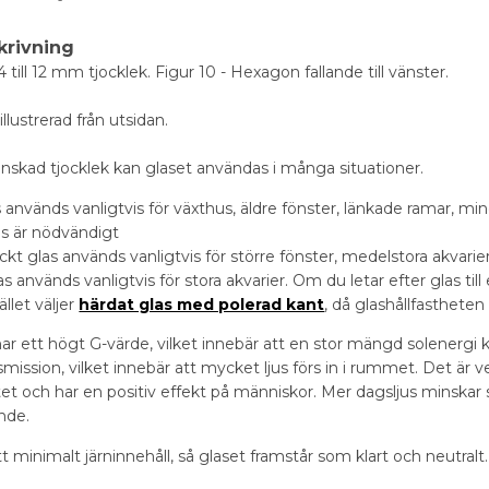
krivning
 4 till 12 mm tjocklek. Figur 10 - Hexagon fallande till vänster.
 illustrerad från utsidan.
skad tjocklek kan glaset användas i många situationer.
 används vanligtvis för växthus, äldre fönster, länkade ramar, mind
as är nödvändigt
kt glas används vanligtvis för större fönster, medelstora akvarier
as används vanligtvis för stora akvarier. Om du letar efter glas ti
ället väljer
härdat glas med polerad kant
, då glashållfastheten
 har ett högt G-värde, vilket innebär att en stor mängd solenergi
nsmission, vilket innebär att mycket ljus förs in i rummet. Det är v
t och har en positiv effekt på människor. Mer dagsljus minskar s
ande.
tt minimalt järninnehåll, så glaset framstår som klart och neutralt.