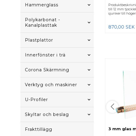
Hammerglass
Produktbeskrivni
till 12 mm tjockl
sjunker till höger. 
Polykarbonat -
Kanalplasttak
870,00
SEK
Plastplattor
Innerfönster i trä
Corona Skärmning
Verktyg och maskiner
U-Profiler
Skyltar och beslag
3 mm glas m
Frakttillägg