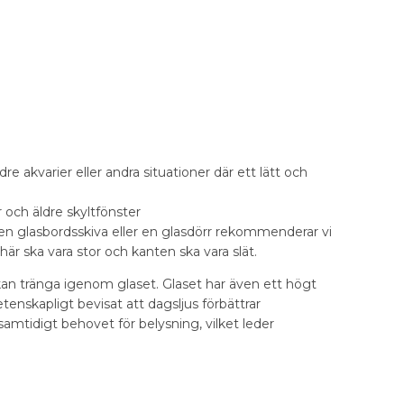
re akvarier eller andra situationer där ett lätt och
 och äldre skyltfönster
ll en glasbordsskiva eller en glasdörr rekommenderar vi
 här ska vara stor och kanten ska vara slät.
 kan tränga igenom glaset. Glaset har även ett högt
etenskapligt bevisat att dagsljus förbättrar
amtidigt behovet för belysning, vilket leder