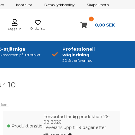
as
Kontakta
Dataskyddspolicy
Skapa konto
0
0,00
SEK
Önskelista
Logga in
5-stjärniga
Professionell
vägledning
Omdömen på Trustpilot
20 års erfarenhet
r 10
i form
Förväntad färdig produktion 26-
08-2026
Produktionstid:
Leverans upp till 9 dagar efter