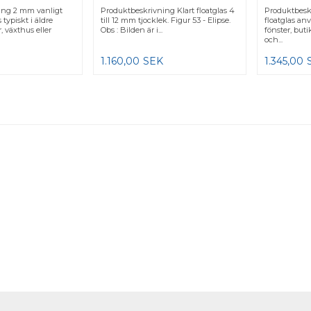
ing 2 mm vanligt
Produktbeskrivning Klart floatglas 4
Produktbesk
 typiskt i äldre
till 12 mm tjocklek. Figur 53 - Elipse.
floatglas anv
, växthus eller
Obs : Bilden är i...
fönster, buti
och...
1.160,00
SEK
1.345,00