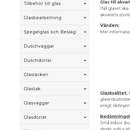
Glas till akva
Tillbehör till glas
Ifall glaset sk
akvariets storl
Glasbearbetning
Värden:
Spegelglas och Beslag
Mer informatio
Duschväggar
Duschdörrar
Glasräcken
Glastak
Glaskvalitet:
K
glasindustrista
Glasväggar
enligt riktlinj
Bedömningskr
Glasdörrar
Små blåsor (bu
direkt solljus