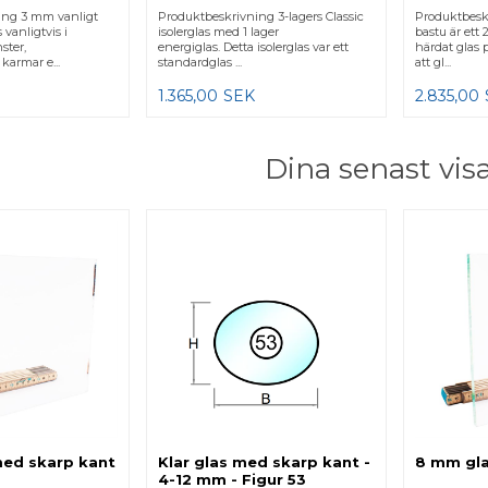
ing 3 mm vanligt
Produktbeskrivning 3-lagers Classic
Produktbeskri
 vanligtvis i
isolerglas med 1 lager
bastu är ett 
ster,
energiglas. Detta isolerglas var ett
härdat glas 
armar e...
standardglas ...
att gl...
1.365,00
SEK
2.835,00
Dina senast vis
ed skarp kant
Klar glas med skarp kant -
8 mm gla
4-12 mm - Figur 53