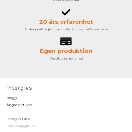
20 års erfarenhet
Professionell vägledning maila till interglas@interglas.se
Egen produktion
Undvik dyra mellanled
Interglas
Blogg
Ångra ditt köp
Interglas Filial
Klockarvägen 116