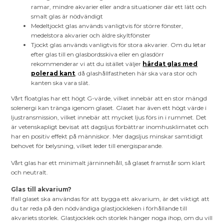
ramar, mindre akvarier eller andra situationer där ett lätt och
smalt glas är nödvändigt
Medeltjockt glas används vanligtvis för större fönster,
medelstora akvarier och äldre skyltfönster
Tjockt glas används vanligtvis för stora akvarier. Om du letar
efter glas till en glasbordsskiva eller en glasdörr
rekommenderar vi att du istället väljer
härdat glas med
polerad kant
, då glashållfastheten här ska vara stor och
kanten ska vara slät.
Vårt floatglas har ett högt G-värde, vilket innebär att en stor mängd
solenergi kan tränga igenom glaset. Glaset har även ett högt värde i
ljustransmission, vilket innebär att mycket ljus förs in i rummet. Det
är vetenskapligt bevisat att dagsljus förbättrar inomhusklimatet och
har en positiv effekt på människor. Mer dagsljus minskar samtidigt
behovet för belysning, vilket leder till energisparande.
Vårt glas har ett minimalt järninnehåll, så glaset framstår som klart
och neutralt.
Glas till akvarium?
Ifall glaset ska användas för att bygga ett akvarium, är det viktigt att
du tar reda på den nödvändiga glastjockleken i förhållande till
akvariets storlek. Glastjocklek och storlek hänger noga ihop, om du vill