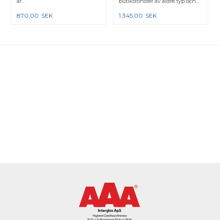
är...
butiksfönster av äldre typ och...
870,00
SEK
1.345,00
SEK