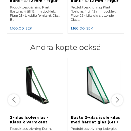
kant - 4-12 mm - Figur
kant - 4-12 mm - Figur
21
23
Produktbeskrivning Klart
Produktbeskrivning Klart
floatglas 4 till 12 mm tjocklek.
floatglas 4 till 12 mm tjocklek.
Figur 21 - Liksidig femkant. Obs :
Figur 23 - Liksidig sjuttonde.
B...
Obs :...
1.160,00
SEK
1.160,00
SEK
Andra köpte också
2-glas Isolerglas -
Bastu 2-glas isolerglas
Klassik Varmkant
med härdat glas (6H +
6H)
Produktbeskrivning Denna
Produktbeskrivning Isolerglas