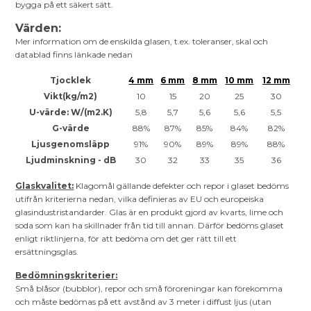
bygga på ett säkert sätt.
Värden:
Mer information om de enskilda glasen, t.ex. toleranser, skal och
datablad finns länkade nedan
Tjocklek
4 mm
6 mm
8 mm
10 mm
12 mm
Vikt(kg/m2)
10
15
20
25
30
U-värde: W/(m2.K)
5,8
5,7
5,6
5,6
5,5
G-värde
88%
87%
85%
84%
82%
Ljusgenomsläpp
91%
90%
89%
89%
88%
Ljudminskning - dB
30
32
33
35
36
Glaskvalitet:
Klagomål gällande defekter och repor i glaset bedöms
utifrån kriterierna nedan, vilka definieras av EU och europeiska
glasindustristandarder. Glas är en produkt gjord av kvarts, lime och
soda som kan ha skillnader från tid till annan. Därför bedöms glaset
enligt riktlinjerna, för att bedöma om det ger rätt till ett
ersättningsglas.
Bedömningskriterier:
Små blåsor (bubblor), repor och små föroreningar kan förekomma
och måste bedömas på ett avstånd av 3 meter i diffust ljus (utan