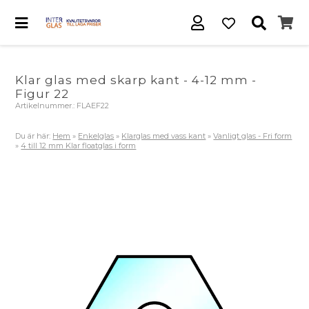
Klar glas med skarp kant - 4-12 mm -
Figur 22
Artikelnummer.:
FLAEF22
Du är här:
Hem
»
Enkelglas
»
Klarglas med vass kant
»
Vanligt glas - Fri form
»
4 till 12 mm Klar floatglas i form