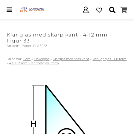
Klar glas med skarp kant - 4-12 mm -
Figur 33
Artikelnummer.:
FLAEF33
Du är här:
Hem
»
Enkelglas
»
Klarglas med vass kant
»
Vanligt glas - Fri form
»
4 till 12 mm Klar floatglas i form