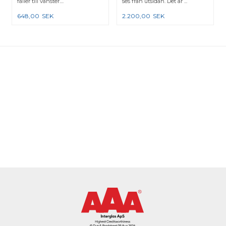
faller till vänster....
ses från utsidan. Det är ...
648,00
SEK
2.200,00
SEK