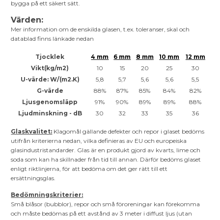
bygga på ett säkert sätt.
Värden:
Mer information om de enskilda glasen, t.ex. toleranser, skal och
datablad finns länkade nedan
Tjocklek
4 mm
6 mm
8 mm
10 mm
12 mm
Vikt(kg/m2)
10
15
20
25
30
U-värde: W/(m2.K)
5,8
5,7
5,6
5,6
5,5
G-värde
88%
87%
85%
84%
82%
Ljusgenomsläpp
91%
90%
89%
89%
88%
Ljudminskning - dB
30
32
33
35
36
Glaskvalitet:
Klagomål gällande defekter och repor i glaset bedöms
utifrån kriterierna nedan, vilka definieras av EU och europeiska
glasindustristandarder. Glas är en produkt gjord av kvarts, lime och
soda som kan ha skillnader från tid till annan. Därför bedöms glaset
enligt riktlinjerna, för att bedöma om det ger rätt till ett
ersättningsglas.
Bedömningskriterier:
Små blåsor (bubblor), repor och små föroreningar kan förekomma
och måste bedömas på ett avstånd av 3 meter i diffust ljus (utan