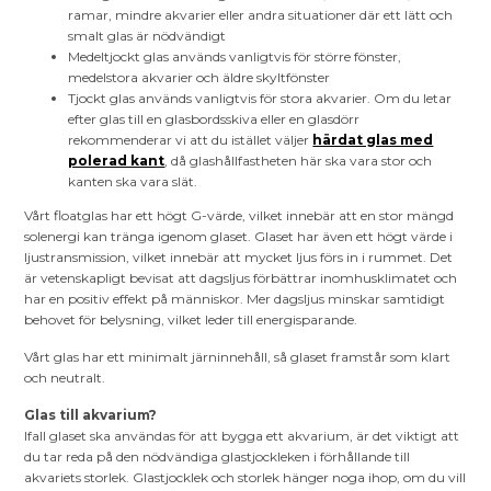
ramar, mindre akvarier eller andra situationer där ett lätt och
smalt glas är nödvändigt
Medeltjockt glas används vanligtvis för större fönster,
medelstora akvarier och äldre skyltfönster
Tjockt glas används vanligtvis för stora akvarier. Om du letar
efter glas till en glasbordsskiva eller en glasdörr
rekommenderar vi att du istället väljer
härdat glas med
polerad kant
, då glashållfastheten här ska vara stor och
kanten ska vara slät.
Vårt floatglas har ett högt G-värde, vilket innebär att en stor mängd
solenergi kan tränga igenom glaset. Glaset har även ett högt värde i
ljustransmission, vilket innebär att mycket ljus förs in i rummet. Det
är vetenskapligt bevisat att dagsljus förbättrar inomhusklimatet och
har en positiv effekt på människor. Mer dagsljus minskar samtidigt
behovet för belysning, vilket leder till energisparande.
Vårt glas har ett minimalt järninnehåll, så glaset framstår som klart
och neutralt.
Glas till akvarium?
Ifall glaset ska användas för att bygga ett akvarium, är det viktigt att
du tar reda på den nödvändiga glastjockleken i förhållande till
akvariets storlek. Glastjocklek och storlek hänger noga ihop, om du vill