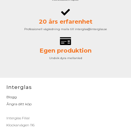
20 års erfarenhet
Professionell vägledning maila till interglas@interglas.se
Egen produktion
Undvik dyra mellanled
Interglas
Blogg
Ångra ditt köp
Interglas Filial
Klockarvägen 116