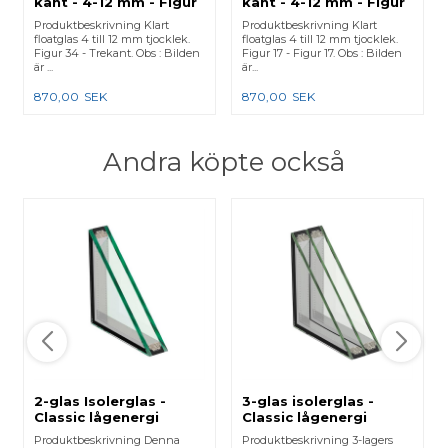
kant - 4-12 mm - Figur
kant - 4-12 mm - Figur
34
17
Produktbeskrivning Klart
Produktbeskrivning Klart
floatglas 4 till 12 mm tjocklek.
floatglas 4 till 12 mm tjocklek.
Figur 34 - Trekant. Obs : Bilden
Figur 17 - Figur 17. Obs : Bilden
är ...
är...
870,00
SEK
870,00
SEK
Andra köpte också
2-glas Isolerglas -
3-glas isolerglas -
Classic lågenergi
Classic lågenergi
Produktbeskrivning Denna
Produktbeskrivning 3-lagers