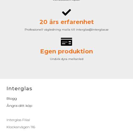
20 års erfarenhet
Professionell vägledning maila till interglas@interglas.se
Egen produktion
Undvik dyra mellanled
Interglas
Blogg
Ångra ditt köp
Interglas Filial
Klockarvägen 116