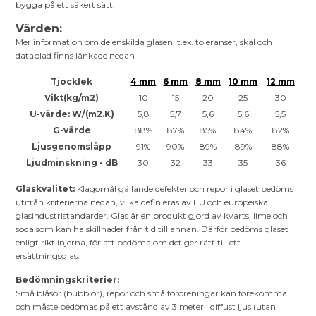
bygga på ett säkert sätt.
Värden:
Mer information om de enskilda glasen, t.ex. toleranser, skal och
datablad finns länkade nedan
Tjocklek
4 mm
6 mm
8 mm
10 mm
12 mm
Vikt(kg/m2)
10
15
20
25
30
U-värde: W/(m2.K)
5,8
5,7
5,6
5,6
5,5
G-värde
88%
87%
85%
84%
82%
Ljusgenomsläpp
91%
90%
89%
89%
88%
Ljudminskning - dB
30
32
33
35
36
Glaskvalitet:
Klagomål gällande defekter och repor i glaset bedöms
utifrån kriterierna nedan, vilka definieras av EU och europeiska
glasindustristandarder. Glas är en produkt gjord av kvarts, lime och
soda som kan ha skillnader från tid till annan. Därför bedöms glaset
enligt riktlinjerna, för att bedöma om det ger rätt till ett
ersättningsglas.
Bedömningskriterier:
Små blåsor (bubblor), repor och små föroreningar kan förekomma
och måste bedömas på ett avstånd av 3 meter i diffust ljus (utan