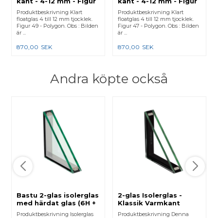
kant - 4-12 mm - Figur
kant - 4-12 mm - Figur
49
47
Produktbeskrivning Klart
Produktbeskrivning Klart
floatglas 4 till 12 mm tjocklek.
floatglas 4 till 12 mm tjocklek.
Figur 49 - Polygon. Obs : Bilden
Figur 47 - Polygon. Obs : Bilden
är ...
är ...
870,00
SEK
870,00
SEK
Andra köpte också
Bastu 2-glas isolerglas
2-glas Isolerglas -
med härdat glas (6H +
Klassik Varmkant
6H)
Produktbeskrivning Isolerglas
Produktbeskrivning Denna