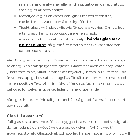
ramar, mindre akvarier eller andra situationer där ett lätt och
smalt glas är nödvändigt
Medeltjockt glas används vanligtvis för större fönster,
medelstora akvarier och äldre skyltfönster
Tjockt glas används vanligtvis för stora akvarier. Om du letar
efter glas till en glasbordsskiva eller en glasdörr
rekommenderar vi att du istället väljer
härdat glas med
polerad kant
, då glashållfastheten här ska vara stor och
kanten ska vara slät.
Vårt floatglas har ett högt G-värde, vilket innebär att en stor mängd
solenergi kan tränga igenom glaset. Glaset har även ett högt värde i
ljustransmission, vilket innebär att mycket ljus förs in i rummet. Det
är vetenskapligt bevisat att dagsljus förbättrar inomhusklimatet och
har en positiv effekt på människor. Mer dagsljus minskar samtidigt
behovet för belysning, vilket leder till energisparande.
Vårt glas har ett minimalt järninnehåll, så glaset framstår som klart
och neutralt.
Glas till akvarium?
Ifall glaset ska användas för att bygga ett akvarium, är det viktigt att
du tar reda på den nödvändiga glastjockleken i förhållande till
akvariets storlek. Glastjocklek och storlek hänger noga ihop, om du vill