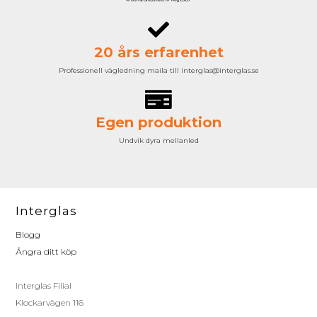
20 års erfarenhet
Professionell vägledning maila till interglas@interglas.se
Egen produktion
Undvik dyra mellanled
Interglas
Blogg
Ångra ditt köp
Interglas Filial
Klockarvägen 116