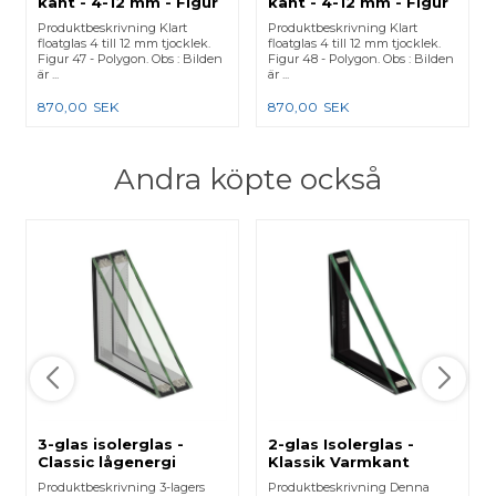
kant - 4-12 mm - Figur
kant - 4-12 mm - Figur
47
48
Produktbeskrivning Klart
Produktbeskrivning Klart
floatglas 4 till 12 mm tjocklek.
floatglas 4 till 12 mm tjocklek.
Figur 47 - Polygon. Obs : Bilden
Figur 48 - Polygon. Obs : Bilden
är ...
är ...
870,00
SEK
870,00
SEK
Andra köpte också
3-glas isolerglas -
2-glas Isolerglas -
Classic lågenergi
Klassik Varmkant
Produktbeskrivning 3-lagers
Produktbeskrivning Denna