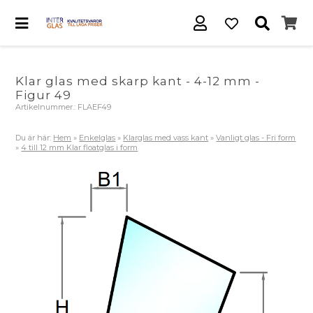
Klar glas med skarp kant - 4-12 mm -
Figur 49
Artikelnummer.:
FLAEF49
Du är här:
Hem
»
Enkelglas
»
Klarglas med vass kant
»
Vanligt glas - Fri form
»
4 till 12 mm Klar floatglas i form