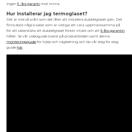
ingen
5 -års garanti
mot imma.
Hur installerar jag termoglaset?
Det är inte så svårt som det låter att installera dubbelglaset själv. Det
finns dock några saker som är viktiga att vara uppmärksamma på
för att säkerställa att dubbelglaset förblir intakt och att
5-års garantin
håller. Se vår videoguide överst på produktbilden samt denna
monteringsguide
för hjälp och vägledning och läs vår steg för steg
guide
här
.