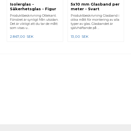
Isolerglas -
5x10 mm Glasband per
Säkerhetsglas - Figur
meter - Svart
19
Produktbeskrivning Ottekant.
Produktbeskrivning Glasband i
Fönstret är synligt från utsidan.
olika mått för montering av alla
Det är viktigt att du tar de mått
typer av glas. Glasbandet är
som visas u...
självhäftande på ...
2.867,00
SEK
13,00
SEK