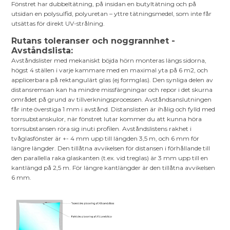
Fönstret har dubbeltätning, på insidan en butyltätning och på
utsidan en polysulfid, polyuretan – yttre tätningsmedel, som inte får
utsättas för direkt UV-strålning.
Rutans toleranser och noggrannhet -
Avståndslista:
Avståndslister med mekaniskt böjda hörn monteras längs sidorna,
högst 4 ställen i varje kammare med en maximal yta på 6 m2, och
applicerbara på rektangulärt glas (ej formglas). Den synliga delen av
distansremsan kan ha mindre missfärgningar och repor i det skurna
området på grund av tillverkningsprocessen. Avståndsanslutningen
får inte överstiga 1 mm i avstånd. Distanslisten är ihålig och fylld med
torrsubstanskulor, när fönstret lutar kommer du att kunna höra
torrsubstansen röra sig inuti profilen. Avståndslistens rakhet i
tvåglasfönster är +- 4 mm upp till längden 3,5 m, och 6 mm för
längre längder. Den tillåtna avvikelsen för distansen i förhållande till
den parallella raka glaskanten (t.ex. vid treglas) är 3 mm upp till en
kantlängd på 2,5 m. För längre kantlängder är den tillåtna avvikelsen
6 mm.