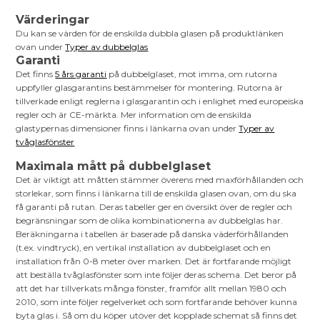
Värderingar
Du kan se värden för de enskilda dubbla glasen på produktlänken
ovan under
Typer av dubbelglas
Garanti
Det finns
5 års garanti
på dubbelglaset, mot imma, om rutorna
uppfyller glasgarantins bestämmelser för montering. Rutorna är
tillverkade enligt reglerna i glasgarantin och i enlighet med europeiska
regler och är CE-märkta. Mer information om de enskilda
glastypernas dimensioner finns i länkarna ovan under
Typer av
tvåglasfönster
Maximala mått på dubbelglaset
Det är viktigt att måtten stämmer överens med maxförhållanden och
storlekar, som finns i länkarna till de enskilda glasen ovan, om du ska
få garanti på rutan. Deras tabeller ger en översikt över de regler och
begränsningar som de olika kombinationerna av dubbelglas har.
Beräkningarna i tabellen är baserade på danska väderförhållanden
(t.ex. vindtryck), en vertikal installation av dubbelglaset och en
installation från 0-8 meter över marken. Det är fortfarande möjligt
att beställa tvåglasfönster som inte följer deras schema. Det beror på
att det har tillverkats många fönster, framför allt mellan 1980 och
2010, som inte följer regelverket och som fortfarande behöver kunna
byta glas i. Så om du köper utöver det kopplade schemat så finns det