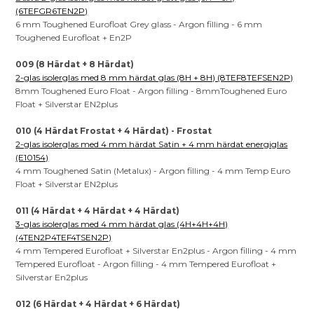
(6TEFGR6TEN2P)
6 mm Toughened Eurofloat Grey glass - Argon filling - 6 mm
Toughened Eurofloat + En2P
009 (8 Härdat + 8 Härdat)
2-glas isolerglas med 8 mm härdat glas (8H + 8H) (8TEF8TEFSEN2P)
8mm Toughened Euro Float - Argon filling - 8mmToughened Euro
Float + Silverstar EN2plus
010 (4 Härdat Frostat + 4 Härdat) - Frostat
2-glas isolerglas med 4 mm härdat Satin + 4 mm härdat energiglas
(E10154)
4 mm Toughened Satin (Metalux) - Argon filling - 4 mm Temp Euro
Float + Silverstar EN2plus
011 (4 Härdat + 4 Härdat + 4 Härdat)
3-glas isolerglas med 4 mm härdat glas (4H+4H+4H)
(4TEN2P4TEF4TSEN2P)
4 mm Tempered Eurofloat + Silverstar En2plus - Argon filling - 4 mm
Tempered Eurofloat - Argon filling - 4 mm Tempered Eurofloat +
Silverstar En2plus
012 (6 Härdat + 4 Härdat + 6 Härdat)