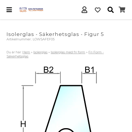
Isolerglas - Säkerhetsglas - Figur 5
Artikelnummer.:
LOWSAFEF05
Du är här:
Hem
»
Isolerglas
»
Isolerglas med fri form
»
Fri Form -
Säkerhetsglas