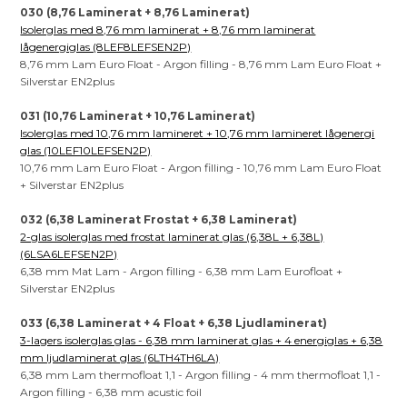
030 (8,76 Laminerat + 8,76 Laminerat)
Isolerglas med 8,76 mm laminerat + 8,76 mm laminerat
lågenergiglas (8LEF8LEFSEN2P)
8,76 mm Lam Euro Float - Argon filling - 8,76 mm Lam Euro Float +
Silverstar EN2plus
031 (10,76 Laminerat + 10,76 Laminerat)
Isolerglas med 10,76 mm lamineret + 10,76 mm lamineret lågenergi
glas (10LEF10LEFSEN2P)
10,76 mm Lam Euro Float - Argon filling - 10,76 mm Lam Euro Float
+ Silverstar EN2plus
032 (6,38 Laminerat Frostat + 6,38 Laminerat)
2-glas isolerglas med frostat laminerat glas (6,38L + 6,38L)
(6LSA6LEFSEN2P)
6,38 mm Mat Lam - Argon filling - 6,38 mm Lam Eurofloat +
Silverstar EN2plus
033 (6,38 Laminerat + 4 Float + 6,38 Ljudlaminerat)
3-lagers isolerglas glas - 6,38 mm laminerat glas + 4 energiglas + 6,38
mm ljudlaminerat glas (6LTH4TH6LA)
6,38 mm Lam thermofloat 1,1 - Argon filling - 4 mm thermofloat 1,1 -
Argon filling - 6,38 mm acustic foil