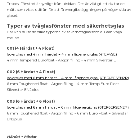
Trapes. Fönstret är synligt från utsidan. Det är viktigt att du tar de
mått som visas utifrån för att få energibeläggningen på höger sida av
glaset.
Typer av tvåglasfönster med säkerhetsglas
Här kan du se de olika typerna av säkerhetsglas som du kan välja
mellan.
001 (4 Härdat + 4 Float)
Isolerglas med 4 mm härdat + 4 mm lågenergiglas (4TEF4SE)
4 mm Tempered Eurofloat - Argon filling - 4 mm Silverstar E
002 (6 Härdat + 4 Float)
Isolerglas med 6 mm härdat + 4 mm lågenergiglas (6TEF4EFSEN2P)
6 mm Toughened float - Argon filling - 4 mm Temp Euro Float +
Silverstar EN2plus
003 (6 Härdat + 6 Float)
Isolerglas med 6 mm härdat + 6 mm lågenergiglas (6TEF6EFSEN2P)
6 mm Toughened float - Argon filling - 6 mm Euro Float + Silverstar
EN2plus
Härdat + härdat