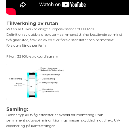
Tillverkning av rutan
Rutan är tillverkad enligt europeisk standard EN 1279.
Definition av dubbla glasrutor – sammansättning bestående av minst
två glasrutor, åtskilda av en eller flera distanslister och hermetiskt
förslutna längs periferin.
Fikon. 32 IGU-strukturdiagram
Samling:
Denna typ av tvåglasfönster är avsedd för montering utan
permanent skjuvspänning i tätningsmassan skyddad mot direkt UV-
exponering på kanttätningen.