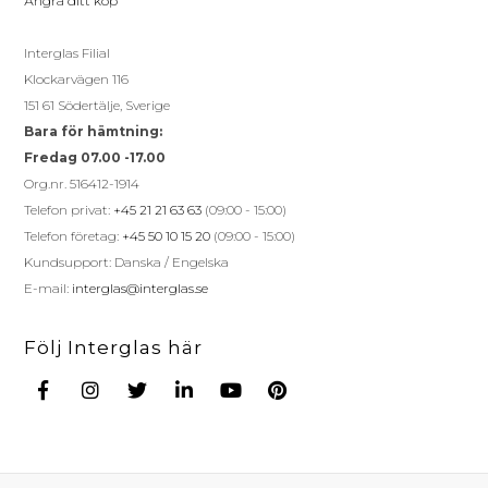
Ångra ditt köp
Interglas Filial
Klockarvägen 116
151 61 Södertälje, Sverige
Bara för hämtning:
Fredag 07.00 -17.00
Org.nr. 516412-1914
Telefon privat:
+45 21 21 63 63
(09:00 - 15:00)
Telefon företag:
+45 50 10 15 20
(09:00 - 15:00)
Kundsupport: Danska / Engelska
E-mail:
interglas@interglas.se
Följ Interglas här