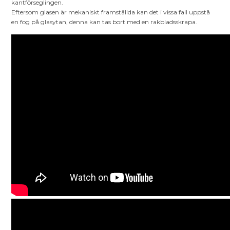
kantförseglingen.
Eftersom glasen är mekaniskt framställda kan det i vissa fall uppstå
en fog på glasytan, denna kan tas bort med en rakbladsskrapa.