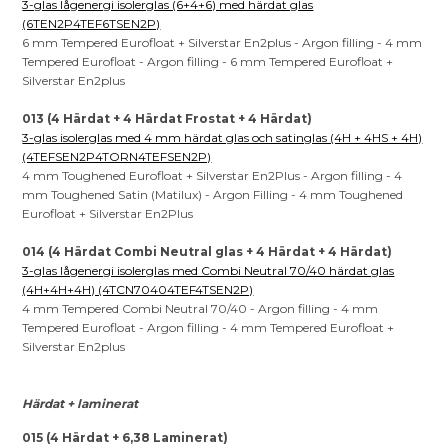
3-glas lågenergi isolerglas (6+4+6) med härdat glas
(6TEN2P4TEF6TSEN2P)
6 mm Tempered Eurofloat + Silverstar En2plus - Argon filling - 4 mm
Tempered Eurofloat - Argon filling - 6 mm Tempered Eurofloat +
Silverstar En2plus
013 (4 Härdat + 4 Härdat Frostat + 4 Härdat)
3-glas isolerglas med 4 mm härdat glas och satinglas (4H + 4HS + 4H)
(4TEFSEN2P4TORN4TEFSEN2P)
4 mm Toughened Eurofloat + Silverstar En2Plus - Argon filling - 4
mm Toughened Satin (Matilux) - Argon Filling - 4 mm Toughened
Eurofloat + Silverstar En2Plus
014 (4 Härdat Combi Neutral glas + 4 Härdat + 4 Härdat)
3-glas lågenergi isolerglas med Combi Neutral 70/40 härdat glas
(4H+4H+4H) (4TCN70404TEF4TSEN2P)
4 mm Tempered Combi Neutral 70/40 - Argon filling - 4 mm
Tempered Eurofloat - Argon filling - 4 mm Tempered Eurofloat +
Silverstar En2plus
Härdat + laminerat
015 (4 Härdat + 6,38 Laminerat)