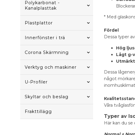
Polykarbonat -
Blockerar
Kanalplasttak
* Med glaskon
Plastplattor
Fördel
Dessa typer av
Innerfönster i trä
Hög lju
Corona Skärmning
Lågt g-
Utmärkt
Verktyg och maskiner
Dessa lågenerg
något mörkare,
U-Profiler
inomhusklimat
Skyltar och beslag
Kvalitetssta
Våra tvåglasfö
Frakttillägg
Typer av Is
Här kan du se 
Normal + Nor