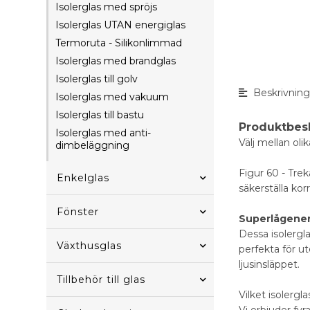
Isolerglas med spröjs
Isolerglas UTAN energiglas
Termoruta - Silikonlimmad
Isolerglas med brandglas
Isolerglas till golv
Beskrivnin
Isolerglas med vakuum
Isolerglas till bastu
Produktbes
Isolerglas med anti-
Välj mellan ol
dimbeläggning
Figur 60 - Trek
Enkelglas
säkerställa kor
Fönster
Superlågener
Dessa isolergl
Växthusglas
perfekta för u
ljusinsläppet.
Tillbehör till glas
Vilket isolerg