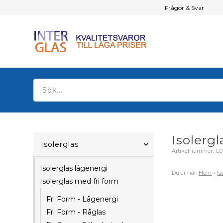
Frågor & Svar
Isolerg
Isolerglas
Artikelnummer.:
L
Isolerglas lågenergi
Du är här:
Hem
»
Is
Isolerglas med fri form
Fri Form - Lågenergi
Fri Form - Råglas