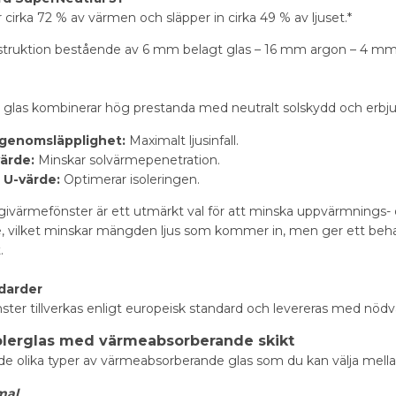
 cirka 72 % av värmen och släpper in cirka 49 % av ljuset.*
struktion bestående av 6 mm belagt glas – 16 mm argon – 4 mm 
 glas kombinerar hög prestanda med neutralt solskydd och erbjud
sgenomsläpplighet:
Maximalt ljusinfall.
värde:
Minskar solvärmepenetration.
 U-värde:
Optimerar isoleringen.
ivärmefönster är ett utmärkt val för att minska uppvärmnings- oc
 vilket minskar mängden ljus som kommer in, men ger ett behagl
.
ndarder
nster tillverkas enligt europeisk standard och levereras med nödv
olerglas med värmeabsorberande skikt
de olika typer av värmeabsorberande glas som du kan välja mella
mal