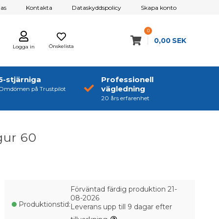
as
Kontakta
Dataskyddspolicy
Skapa konto
0
0,00
SEK
Önskelista
Logga in
5-stjärniga
Professionell
vägledning
Omdömen på Trustpilot
20 års erfarenhet
gur 60
Förväntad färdig produktion 21-
08-2026
Produktionstid:
Leverans upp till 9 dagar efter