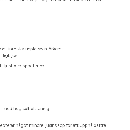
äggning, men skiljer sig främst åt i balansen mellan
mmet inte ska upplevas mörkare
ligt ljus
tt ljust och öppet rum.
 rum med hög solbelastning
pterar något mindre ljusinsläpp för att uppnå bättre