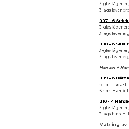
3-glas lågener
3 lags lavener
007 - 6 Selek
3-glas lågenerg
3 lags lavener
008 - 6 SKN 
3-glas lågener
3 lags lavene
Hærdet + Hær
009 - 6 Härd
6 mm Härdat L
6 mm Hærdet 
010 - 4 Härd
3-glas lågener
3 lags hærdet
Mätning av 