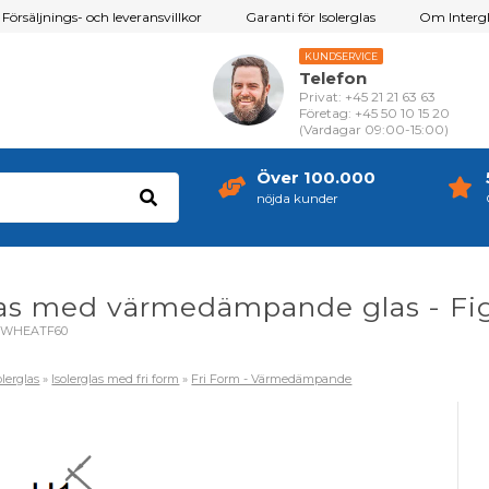
Försäljnings- och leveransvillkor
Garanti för Isolerglas
Om Intergl
KUNDSERVICE
Telefon
Privat: +45 21 21 63 63
Företag: +45 50 10 15 20
(Vardagar 09:00-15:00)
Över 100.000
nöjda kunder
las med värmedämpande glas - Fi
OWHEATF60
olerglas
»
Isolerglas med fri form
»
Fri Form - Värmedämpande