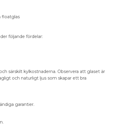
floatglas
er följande fördelar:
h särskilt kylkostnaderna. Observera att glaset är
igt och naturligt ljus som skapar ett bra
ändiga garantier.
n.