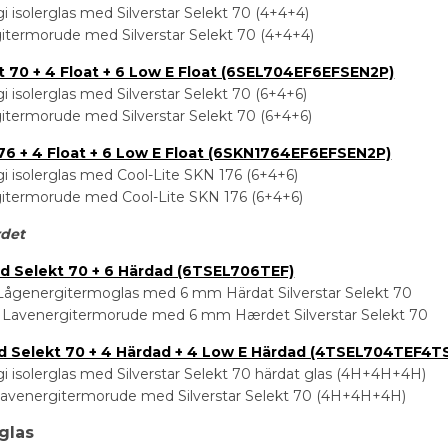
gi isolerglas med Silverstar Selekt 70 (4+4+4)
gitermorude med Silverstar Selekt 70 (4+4+4)
t 70 + 4 Float + 6 Low E Float (6SEL704EF6EFSEN2P)
i isolerglas med Silverstar Selekt 70 (6+4+6)
gitermorude med Silverstar Selekt 70 (6+4+6)
176 + 4 Float + 6 Low E Float (6SKN1764EF6EFSEN2P)
gi isolerglas med Cool-Lite SKN 176 (6+4+6)
rgitermorude med Cool-Lite SKN 176 (6+4+6)
det
ad Selekt 70 + 6 Härdad (6TSEL706TEF)
ågenergitermoglas med 6 mm Härdat Silverstar Selekt 70
Lavenergitermorude med 6 mm Hærdet Silverstar Selekt 70
ad Selekt 70 + 4 Härdad + 4 Low E Härdad (4TSEL704TEF4T
gi isolerglas med Silverstar Selekt 70 härdat glas (4H+4H+4H)
 lavenergitermorude med Silverstar Selekt 70 (4H+4H+4H)
glas