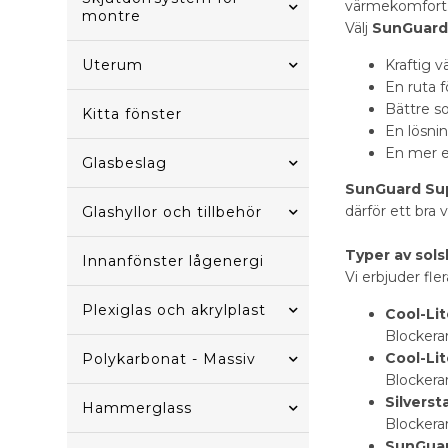
värmekomfort
montre
Välj
SunGuard 
Uterum
Kraftig 
En ruta 
Bättre s
Kitta fönster
En lösnin
En mer e
Glasbeslag
SunGuard Sup
därför ett bra
Glashyllor och tillbehör
Typer av sol
Innanfönster lågenergi
Vi erbjuder fl
Plexiglas och akrylplast
Cool-Li
Blockerar
Cool-Li
Polykarbonat - Massiv
Blockerar
Silverst
Hammerglass
Blockerar
SunGuar