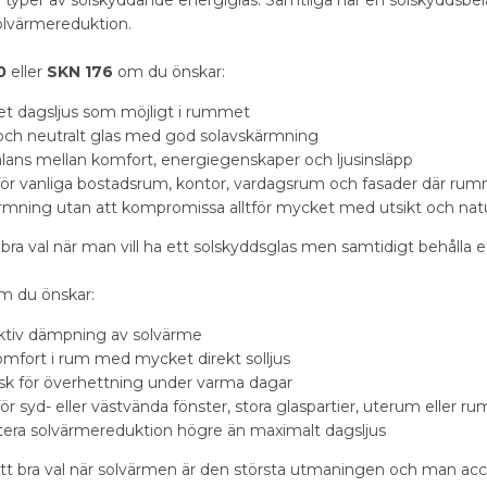
ra typer av solskyddande energiglas. Samtliga har en solskyddsbel
olvärmereduktion.
0
eller
SKN 176
om du önskar:
t dagsljus som möjligt i rummet
t och neutralt glas med god solavskärmning
alans mellan komfort, energiegenskaper och ljusinsläpp
 för vanliga bostadsrum, kontor, vardagsrum och fasader där ru
rmning utan att kompromissa alltför mycket med utsikt och natur
 bra val när man vill ha ett solskyddsglas men samtidigt behålla e
m du önskar:
ktiv dämpning av solvärme
omfort i rum med mycket direkt solljus
isk för överhettning under varma dagar
för syd- eller västvända fönster, stora glaspartier, uterum eller
ritera solvärmereduktion högre än maximalt dagsljus
tt bra val när solvärmen är den största utmaningen och man acce