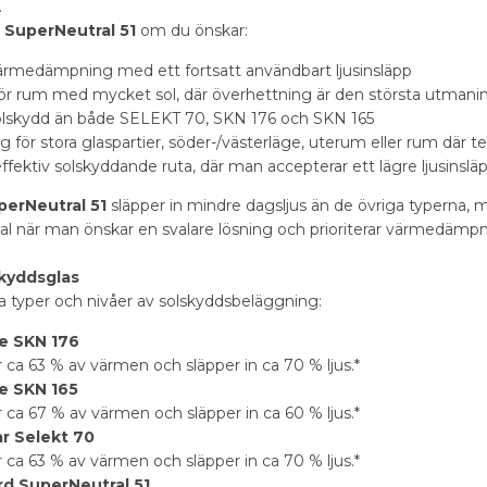
.
SuperNeutral 51
om du önskar:
värmedämpning med ett fortsatt användbart ljusinsläpp
för rum med mycket sol, där överhettning är den största utman
olskydd än både SELEKT 70, SKN 176 och SKN 165
g för stora glaspartier, söder-/västerläge, uterum eller rum där 
ffektiv solskyddande ruta, där man accepterar ett lägre ljusinsl
erNeutral 51
släpper in mindre dagsljus än de övriga typerna,
 val när man önskar en svalare lösning och prioriterar värmedämp
skyddsglas
era typer och nivåer av solskyddsbeläggning:
te SKN 176
 ca 63 % av värmen och släpper in ca 70 % ljus.*
te SKN 165
 ca 67 % av värmen och släpper in ca 60 % ljus.*
ar Selekt 70
 ca 63 % av värmen och släpper in ca 70 % ljus.*
d SuperNeutral 51