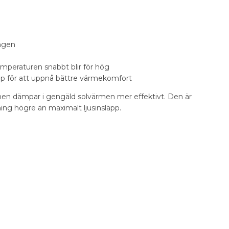
ingen
temperaturen snabbt blir för hög
äpp för att uppnå bättre värmekomfort
 men dämpar i gengäld solvärmen mer effektivt. Den är
ning högre än maximalt ljusinsläpp.