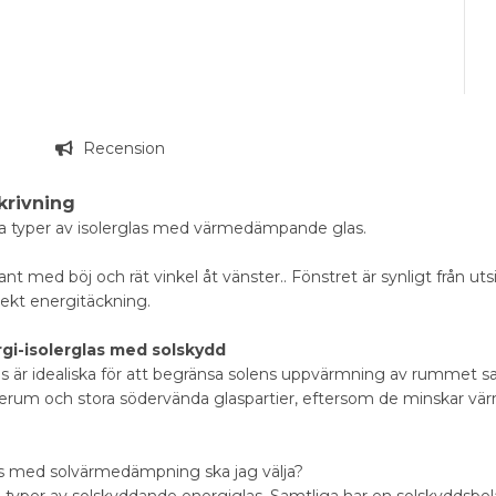
g
Recension
krivning
ika typer av isolerglas med värmedämpande glas.
ant med böj och rät vinkel åt vänster.. Fönstret är synligt från uts
rekt energitäckning.
gi-isolerglas med solskydd
as är idealiska för att begränsa solens uppvärmning av rummet s
terum och stora södervända glaspartier, eftersom de minskar v
las med solvärmedämpning ska jag välja?