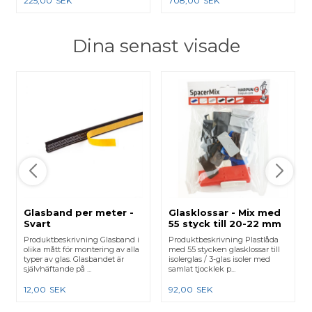
225,00
SEK
708,00
SEK
Dina senast visade
Glasband per meter -
Glasklossar - Mix med
Svart
55 styck till 20-22 mm
glas
Produktbeskrivning Glasband i
Produktbeskrivning Plastlåda
olika mått för montering av alla
med 55 stycken glasklossar till
typer av glas. Glasbandet är
isolerglas / 3-glas isoler med
självhäftande på ...
samlat tjocklek p...
12,00
SEK
92,00
SEK