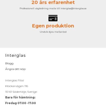
20 års erfarenhet
Professionell vägledning maila till interglas@interglas.se
Egen produktion
Undvik dyra mellanled
Interglas
Blogg
Ångra ditt köp
Interglas Filial
Klockarvägen 116
151 61 Södertälje, Sverige
Bara för hämtning:
Fredag 07.00 -17.00