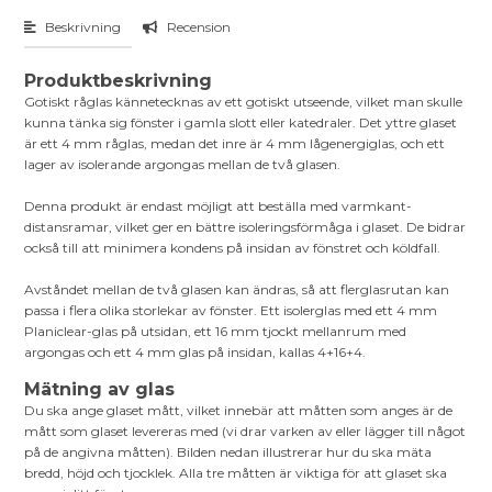
Beskrivning
Recension
Produktbeskrivning
Gotiskt råglas kännetecknas av ett gotiskt utseende, vilket man skulle
kunna tänka sig fönster i gamla slott eller katedraler. Det yttre glaset
är ett 4 mm råglas, medan det inre är 4 mm lågenergiglas, och ett
lager av isolerande argongas mellan de två glasen.
Denna produkt är endast möjligt att beställa med varmkant-
distansramar, vilket ger en bättre isoleringsförmåga i glaset. De bidrar
också till att minimera kondens på insidan av fönstret och köldfall.
Avståndet mellan de två glasen kan ändras, så att flerglasrutan kan
passa i flera olika storlekar av fönster. Ett isolerglas med ett 4 mm
Planiclear-glas på utsidan, ett 16 mm tjockt mellanrum med
argongas och ett 4 mm glas på insidan, kallas 4+16+4.
Mätning av glas
Du ska ange glaset mått, vilket innebär att måtten som anges är de
mått som glaset levereras med (vi drar varken av eller lägger till något
på de angivna måtten). Bilden nedan illustrerar hur du ska mäta
bredd, höjd och tjocklek. Alla tre måtten är viktiga för att glaset ska