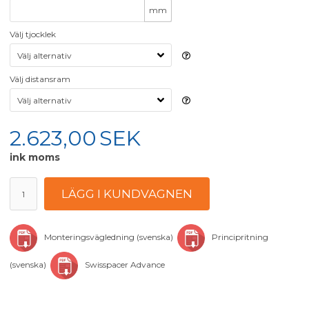
mm
Välj tjocklek
Välj distansram
2.623,00
SEK
ink moms
Monteringsvägledning (svenska)
Principritning
(svenska)
Swisspacer Advance