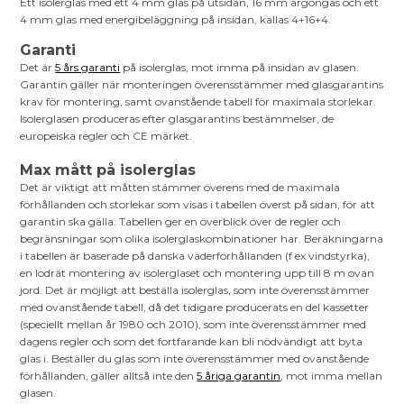
Ett isolerglas med ett 4 mm glas på utsidan, 16 mm argongas och ett
4 mm glas med energibeläggning på insidan, kallas 4+16+4.
Garanti
Det är
5 års garanti
på isolerglas, mot imma på insidan av glasen.
Garantin gäller när monteringen överensstämmer med glasgarantins
krav för montering, samt ovanstående tabell för maximala storlekar.
Isolerglasen produceras efter glasgarantins bestämmelser, de
europeiska regler och CE märket.
Max mått på isolerglas
Det är viktigt att måtten stämmer överens med de maximala
förhållanden och storlekar som visas i tabellen överst på sidan, för att
garantin ska gälla. Tabellen ger en överblick över de regler och
begränsningar som olika isolerglaskombinationer har. Beräkningarna
i tabellen är baserade på danska väderförhållanden (f ex vindstyrka),
en lodrät montering av isolerglaset och montering upp till 8 m ovan
jord. Det är möjligt att beställa isolerglas, som inte överensstämmer
med ovanstående tabell, då det tidigare producerats en del kassetter
(speciellt mellan år 1980 och 2010), som inte överensstämmer med
dagens regler och som det fortfarande kan bli nödvändigt att byta
glas i. Beställer du glas som inte överensstämmer med ovanstående
förhållanden, gäller alltså inte den
5 åriga garantin
, mot imma mellan
glasen.