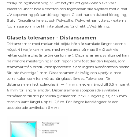
förskjutningsbelastning, vilket betyder att glasklossen ska vara
placerad under hela kassetten och fogmassan ska skyddas mot direkt
UV-exponering på kantförseglingen. Glaset har en dubbel försegling,
Butyl försegling innerst och Polysulfid, Polyurethan ytterst - externa
fogmassa som inte får inte utsättas för direkt UV-strålning.
Glasets toleranser - Distansramen
Distansramar med mekaniskt böjda hörn är samlade längst sidorna,
högst 4 i varje kammare, med en yta area på max 6 m2 och vid
rektangulära glas (inte övriga former). Distansramens synliga del kan
ha mindre missfärgningar och repor i området där den kapats, som
stammar från produktionsprocessen. Samlingens avståndsförbindelse
får inte överstiga 1 mm. Distansramen är ihålig och uppfylld med
torra kulor, som kan höras när glaset ländas. Toleransen för
distansramen i ett isolerglas är +- 4 mm, med en längd till 3,5 m, samt
6 mm för längre längder. Distansramens accepterade avvikelse i
förhållande till den parallella glaskanten (f ex i 3-lagers glas) är 3 mm
med en kant längd upp till 2,5 m. För längre kantlängder är den
accepterade avvikelsen 6 mm.