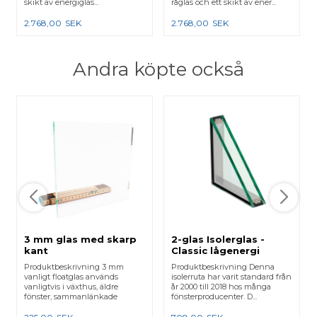
skikt av energiglas...
råglas och ett skikt av ener...
2.768,00
SEK
2.768,00
SEK
Andra köpte också
3 mm glas med skarp
2-glas Isolerglas -
kant
Classic lågenergi
Produktbeskrivning 3 mm
Produktbeskrivning Denna
vanligt floatglas används
isolerruta har varit standard från
vanligtvis i växthus, äldre
år 2000 till 2018 hos många
fönster, sammanlänkade
fönsterproducenter. D...
karmar e...