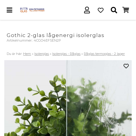
Gothic 2-glas lågenergi isolerglas
Artikelnummer.:
4CGO4EFSEN2P
Du är här:
Hem
»
Isolerglas
»
Isolerglas - Råglas
»
Råglas termoglas - 2 lager