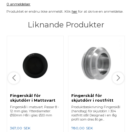
0 anmeldelser
Produktet er endnu ikke anmeldt. Klik
her
for at skrive en anmeldelse.
Liknande Produkter
Fingerskål för
Fingerskål för
skjutdörr i Mattsvart
skjutdörr i rostfritt
Ø50
stål för 10-12 mm glas
Fingerskål i matsvart. Passar 8 -
Produktbeskrivning Fingerskål
12 mm glas. Ytterdiameter:
(handtag) för skjutdörr. I 304
Ø50mm Hål i glas: Ø20 mm
rostfritt stål Designad i en låg
profil som dras åt ge...
367,00
SEK
780,00
SEK