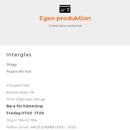
Egen produktion
Undvik dyra mellanled
Interglas
Blogg
Ångra ditt köp
Interglas Filial
Klockarvägen 116
151 61 Södertälje, Sverige
Bara för hämtning:
Fredag 07.00 -17.00
Org.nr. 516412-1914
Telefon privat:
+45 21 21 63 63
(09:00 - 15:00)