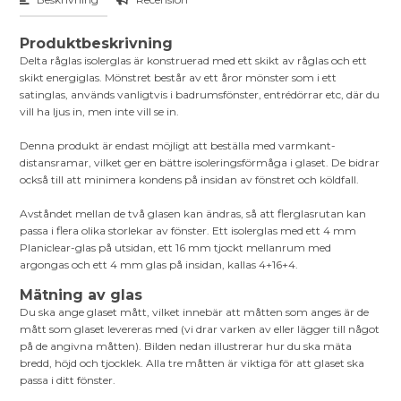
Produktbeskrivning
Delta råglas isolerglas är konstruerad med ett skikt av råglas och ett
skikt energiglas. Mönstret består av ett åror mönster som i ett
satinglas, används vanligtvis i badrumsfönster, entrédörrar etc, där du
vill ha ljus in, men inte vill se in.
Denna produkt är endast möjligt att beställa med varmkant-
distansramar, vilket ger en bättre isoleringsförmåga i glaset. De bidrar
också till att minimera kondens på insidan av fönstret och köldfall.
Avståndet mellan de två glasen kan ändras, så att flerglasrutan kan
passa i flera olika storlekar av fönster. Ett isolerglas med ett 4 mm
Planiclear-glas på utsidan, ett 16 mm tjockt mellanrum med
argongas och ett 4 mm glas på insidan, kallas 4+16+4.
Mätning av glas
Du ska ange glaset mått, vilket innebär att måtten som anges är de
mått som glaset levereras med (vi drar varken av eller lägger till något
på de angivna måtten). Bilden nedan illustrerar hur du ska mäta
bredd, höjd och tjocklek. Alla tre måtten är viktiga för att glaset ska
passa i ditt fönster.