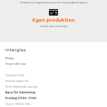
Professionell vägledning maila till interglas@interglas.se
Egen produktion
Undvik dyra mellanled
Interglas
Blogg
Ångra ditt köp
Interglas Filial
Klockarvägen 116
151 61 Södertälje, Sverige
Bara för hämtning:
Fredag 07.00 -17.00
Org.nr. 516412-1914