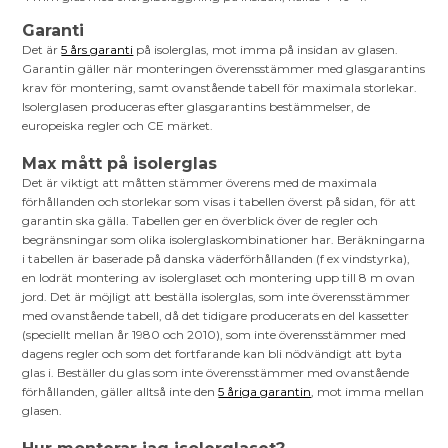
Garanti
Det är
5 års garanti
på isolerglas, mot imma på insidan av glasen.
Garantin gäller när monteringen överensstämmer med glasgarantins
krav för montering, samt ovanstående tabell för maximala storlekar.
Isolerglasen produceras efter glasgarantins bestämmelser, de
europeiska regler och CE märket.
Max mått på isolerglas
Det är viktigt att måtten stämmer överens med de maximala
förhållanden och storlekar som visas i tabellen överst på sidan, för att
garantin ska gälla. Tabellen ger en överblick över de regler och
begränsningar som olika isolerglaskombinationer har. Beräkningarna
i tabellen är baserade på danska väderförhållanden (f ex vindstyrka),
en lodrät montering av isolerglaset och montering upp till 8 m ovan
jord. Det är möjligt att beställa isolerglas, som inte överensstämmer
med ovanstående tabell, då det tidigare producerats en del kassetter
(speciellt mellan år 1980 och 2010), som inte överensstämmer med
dagens regler och som det fortfarande kan bli nödvändigt att byta
glas i. Beställer du glas som inte överensstämmer med ovanstående
förhållanden, gäller alltså inte den
5 åriga garantin
, mot imma mellan
glasen.