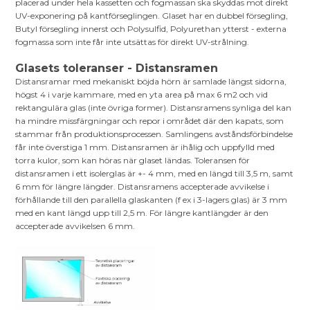
placerad under hela kassetten och fogmassan ska skyddas mot direkt
UV-exponering på kantförseglingen. Glaset har en dubbel försegling,
Butyl försegling innerst och Polysulfid, Polyurethan ytterst - externa
fogmassa som inte får inte utsättas för direkt UV-strålning.
Glasets toleranser - Distansramen
Distansramar med mekaniskt böjda hörn är samlade längst sidorna,
högst 4 i varje kammare, med en yta area på max 6 m2 och vid
rektangulära glas (inte övriga former). Distansramens synliga del kan
ha mindre missfärgningar och repor i området där den kapats, som
stammar från produktionsprocessen. Samlingens avståndsförbindelse
får inte överstiga 1 mm. Distansramen är ihålig och uppfylld med
torra kulor, som kan höras när glaset ländas. Toleransen för
distansramen i ett isolerglas är +- 4 mm, med en längd till 3,5 m, samt
6 mm för längre längder. Distansramens accepterade avvikelse i
förhållande till den parallella glaskanten (f ex i 3-lagers glas) är 3 mm
med en kant längd upp till 2,5 m. För längre kantlängder är den
accepterade avvikelsen 6 mm.