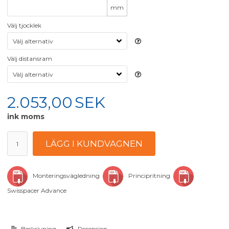
mm
Välj tjocklek
Välj distansram
2.053,00
SEK
ink moms
Monteringsvägledning
Principritning
Swisspacer Advance
Beskrivning
Recension