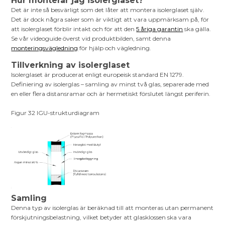
Hur monterar jag isolerglaset?
Det är inte så besvärligt som det låter att montera isolerglaset själv.
Det är dock några saker som är viktigt att vara uppmärksam på, för
att isolerglaset förblir intakt och för att den
5 åriga garantin
ska gälla.
Se vår videoguide överst vid produktbilden, samt denna
monteringsvägledning
för hjälp och vägledning.
Tillverkning av isolerglaset
Isolerglaset är producerat enligt europeisk standard EN 1279.
Definiering av isolerglas – samling av minst två glas, separerade med
en eller flera distansramar och är hermetiskt förslutet längst periferin.
Figur 32 IGU-strukturdiagram
Samling
Denna typ av isolerglas är beräknad till att monteras utan permanent
förskjutningsbelastning, vilket betyder att glasklossen ska vara