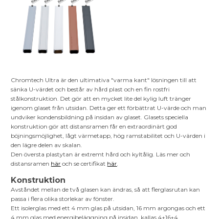
Chromtech Ultra är den ultimativa "varma kant" lösningen till att
sänka U-värdet och består av hård plast och en fin rostfri
stålkonstruktion. Det gör att en mycket lite del kylig luft tränger
igenom glaset från utsidan. Detta ger ett förbättrat U-värde och man
undviker kondensbildning på insidan av glaset. Glasets speciella
konstruktion gör att distansramen får en extraordinärt god
böjningsmöjlighet, lågt värmetapp, hög ramstabilitet och U-värden i
den lägre delen av skalan.
Den översta plastytan är extremt hård och kyltålig. Läs mer och
distansramen
här
och se certifikat
här
.
Konstruktion
Avståndet mellan de två glasen kan ändras, så att flerglasrutan kan
passa i flera olika storlekar av fönster.
Ett isolerglas med ett 4 mm glas på utsidan, 16 mm argongas och ett
4 mm glas med energibeläggning på insidan, kallas 4+16+4.