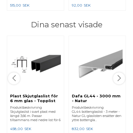
515,00
SEK
92,00
SEK
Dina senast visade
Plast Skjutglaslist för
Dafa GL44 - 3000 mm
6 mm glas - Topplist
- Natur
3660 mm
Produktbeskrivning
Produktbeskrivning
Skjutglaslist i svart plast med
GL44 bottenglaslist - 3 meter -
längd 3,66 m. Passar
Natur GL-glaslisten ersätter den
tillsammans med nedre list för 6
yttre bottengla...
mm glas. A...
458,00
SEK
832,00
SEK