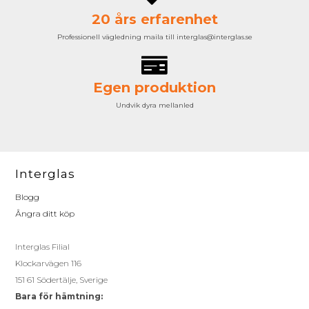
20 års erfarenhet
Professionell vägledning maila till interglas@interglas.se
Egen produktion
Undvik dyra mellanled
Interglas
Blogg
Ångra ditt köp
Interglas Filial
Klockarvägen 116
151 61 Södertälje, Sverige
Bara för hämtning: