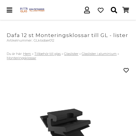
Dafa 12 st Monteringsklossar till GL - lister
Artikelnummer.:
GLklodser012
Du är här:
Hem
»
Tillbehör till glas
»
Glaslister
»
Glaslister i aluminium
»
Monteringsklossar