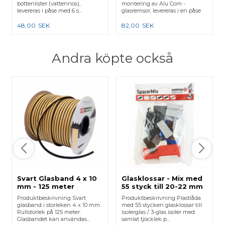
bottenlister (vattennos),
montering av Alu Com -
levereras i påse med 6 s...
glasremsor, levereras i en påse
me...
48,00
SEK
82,00
SEK
Andra köpte också
Svart Glasband 4 x 10
Glasklossar - Mix med
mm - 125 meter
55 styck till 20-22 mm
glas
Produktbeskrivning Svart
Produktbeskrivning Plastlåda
glasband i storleken 4 x 10 mm.
med 55 stycken glasklossar till
Rullstorlek på 125 meter.
isolerglas / 3-glas isoler med
Glasbandet kan användas...
samlat tjocklek p...