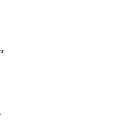
or.
r.