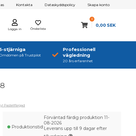
as
Kontakta
Dataskyddspolicy
Skapa konto
0
0,00
SEK
Önskelista
Logga in
5-stjärniga
Professionell
vägledning
Omdömen på Trustpilot
20 års erfarenhet
18
ryl Pastellfärgad
Förväntad färdig produktion 11-
08-2026
Produktionstid:
Leverans upp till 9 dagar efter