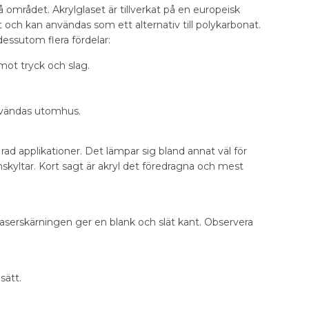
å området. Akrylglaset är tillverkat på en europeisk
och kan användas som ett alternativ till polykarbonat.
dessutom flera fördelar:
 mot tryck och slag.
användas utomhus.
d applikationer. Det lämpar sig bland annat väl för
skyltar. Kort sagt är akryl det föredragna och mest
. Laserskärningen ger en blank och slät kant. Observera
sätt.