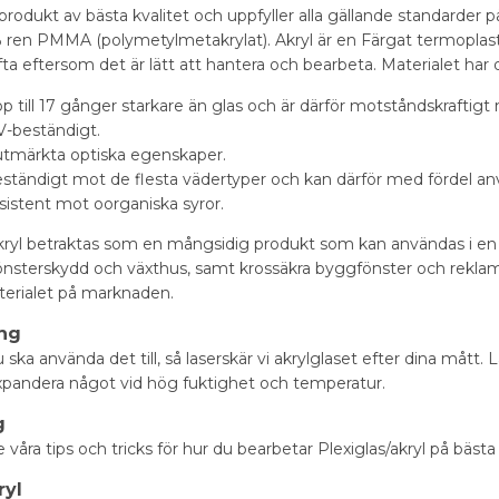
 produkt av bästa kvalitet och uppfyller alla gällande standarder p
% ren PMMA (polymetylmetakrylat). Akryl är en Färgat termoplast 
ta eftersom det är lätt att hantera och bearbeta. Materialet har 
p till 17 gånger starkare än glas och är därför motståndskraftigt
V-beständigt.
utmärkta optiska egenskaper.
eständigt mot de flesta vädertyper och kan därför med fördel 
sistent mot oorganiska syror.
yl betraktas som en mångsidig produkt som kan användas i en ra
fönsterskydd och växthus, samt krossäkra byggfönster och reklam
terialet på marknaden.
ing
ska använda det till, så laserskär vi akrylglaset efter dina mått
expandera något vid hög fuktighet och temperatur.
g
våra tips och tricks för hur du bearbetar Plexiglas/akryl på bästa 
ryl