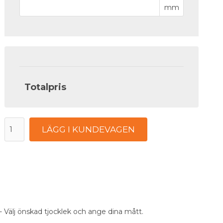
mm
Totalpris
LÄGG I KUNDEVAGEN
- Välj önskad tjocklek och ange dina mått.