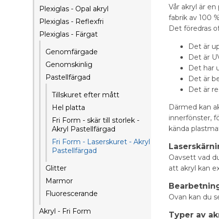
Vår akryl är en
Plexiglas - Opal akryl
fabrik av 100 
Plexiglas - Reflexfri
Det föredras of
Plexiglas - Färgat
Det är up
Genomfärgade
Det är U
Genomskinlig
Det har 
Pastellfärgad
Det är b
Det är re
Tillskuret efter mått
Därmed kan akr
Hel platta
innerfönster, 
Fri Form - skär till storlek -
kända plastma
Akryl Pastellfärgad
Fri Form - Laserskuret - Akryl
Laserskärn
Pastellfärgad
Oavsett vad du 
Glitter
att akryl kan 
Marmor
Bearbetnin
Fluorescerande
Ovan kan du se 
Akryl - Fri Form
Typer av ak