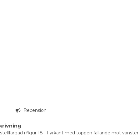
g
Recension
krivning
tellfärgad i figur 18 - Fyrkant med toppen fallande mot vänster 