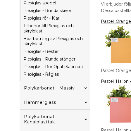
Plexiglas spegel
Vi erbjuder föl
Plexiglas - Runda skivor
Dessa pastellf
Plexiglas rör - Klar
Pastell Orange
Tillbehör till Plexiglas och
akrylplast
Bearbetning av Plexiglas och
akrylplast
Plexiglas - Rester
Plexiglas - Runda stänger
Plexiglas - Rör Opal (Satinice)
Pastell Orange
Plexiglas - Råglas
Pastell Hallon
Polykarbonat - Massiv
Hammerglass
Polykarbonat -
Kanalplasttak
Pastell Hallon