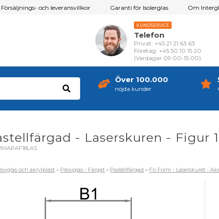
Försäljnings- och leveransvillkor
Garanti för Isolerglas
Om Intergl
KUNDSERVICE
Telefon
Privat: +45 21 21 63 63
Företag: +45 50 10 15 20
(Vardagar 09:00-15:00)
Över 100.000
nöjda kunder
astellfärgad - Laserskuren - Figur 
MMAPAF18LAS
exiglas och akrylplast
»
Plexiglas - Färgat
»
Pastellfärgad
»
Fri Form - Laserskuret - Ak