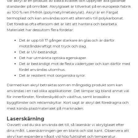
Vår akryl är en produkt av bästa kvalitet och uppfyller alla gällande
standarder på området. Akrylglaset är tillverkat på en europeisk fabrik
av 100 % ren PMMA (polymetylmetakrylat). Akryl är en Färgat
termoplast och kan användas som ett alternativ till polykarbonat.
Det föredras ofta eftersom det är lätt att hantera och bearbeta.
Materialet har dessutom flera fördelar:
Det är upp till 17 gånger starkare än glas och är därför
motståndskraftigt mot tryck och slag.
Det är UV-beständigt.
Det har utmärkta optiska egenskaper.
Det är beständigt mot de flesta vädertyper och kan därför med
fördel användas utomhus.
Det är resistent mot oorganiska syror.
Därmed kan akryl betraktas som en mångsidig produkt som kan
användas i en rad olika applikationer. Det lämpar sig bland annat väl
för innerfönster, fönsterskydd och växthus, samt krossäkra
byggfönster och reklamskyltar. Kort sagt är akryl det föredragna och
mest kända plastmaterialet på marknaden.
Laserskärning
Oavsett vad du ska använda det till, så laserskär vi akrylglaset efter
dina mått. Laserskärningen ger en blank och slät kant. Observera att
akryl kan expandera något vid hög fuktighet och temperatur.