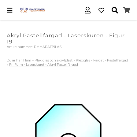
Akryl Pastellfärgad - Laserskuren - Figur
19
Artikelnummer.:
PMMAPAF19LAS
Du är här:
Hem
»
Plexiglas och akrylplast
»
Plexiglas - Färgat
»
Pastellfärgad
»
Fri Form - Laserskuret - Akryl Pastellfärgad