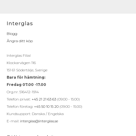
Interglas
Blogg
Ångra ditt köp
Interglas Filial
Klockarvägen 116
151 61 Södertälje, Sverige
Bara för hämtning:
Fredag 07.00 -17.00
Org.nr. 516412-1914
Telefon privat:
+45 21 21 63 63
(09:00 - 15:00)
Telefon företag:
+45 50 10 15 20
(09:00 - 15:00)
Kundsupport: Danska / Engelska
E-mail:
interglas@interglas.se