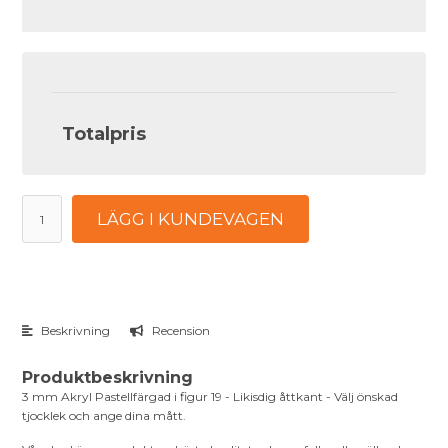
Totalpris
LÄGG I KUNDEVAGEN
Beskrivning
Recension
Produktbeskrivning
3 mm Akryl Pastellfärgad i figur 19 - Likisdig åttkant - Välj önskad
tjocklek och ange dina mått.