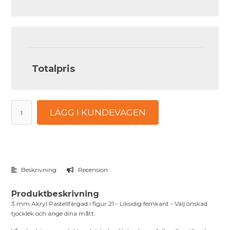
Totalpris
LÄGG I KUNDEVAGEN
Beskrivning
Recension
Produktbeskrivning
3 mm Akryl Pastellfärgad i figur 21 - Liksidig femkant - Välj önskad
tjocklek och ange dina mått.