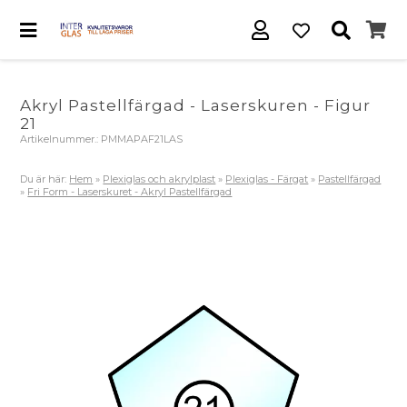
Akryl Pastellfärgad - Laserskuren - Figur
21
Artikelnummer.:
PMMAPAF21LAS
Du är här:
Hem
»
Plexiglas och akrylplast
»
Plexiglas - Färgat
»
Pastellfärgad
»
Fri Form - Laserskuret - Akryl Pastellfärgad