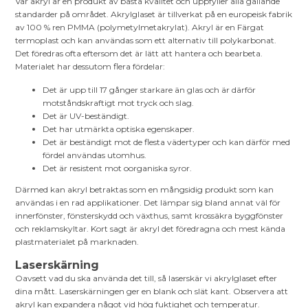
Vår akryl är en produkt av bästa kvalitet och uppfyller alla gällande
standarder på området. Akrylglaset är tillverkat på en europeisk fabrik
av 100 % ren PMMA (polymetylmetakrylat). Akryl är en Färgat
termoplast och kan användas som ett alternativ till polykarbonat.
Det föredras ofta eftersom det är lätt att hantera och bearbeta.
Materialet har dessutom flera fördelar:
Det är upp till 17 gånger starkare än glas och är därför
motståndskraftigt mot tryck och slag.
Det är UV-beständigt.
Det har utmärkta optiska egenskaper.
Det är beständigt mot de flesta vädertyper och kan därför med
fördel användas utomhus.
Det är resistent mot oorganiska syror.
Därmed kan akryl betraktas som en mångsidig produkt som kan
användas i en rad applikationer. Det lämpar sig bland annat väl för
innerfönster, fönsterskydd och växthus, samt krossäkra byggfönster
och reklamskyltar. Kort sagt är akryl det föredragna och mest kända
plastmaterialet på marknaden.
Laserskärning
Oavsett vad du ska använda det till, så laserskär vi akrylglaset efter
dina mått. Laserskärningen ger en blank och slät kant. Observera att
akryl kan expandera något vid hög fuktighet och temperatur.