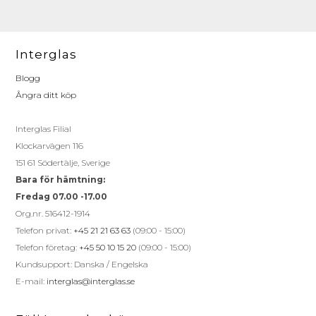
Interglas
Blogg
Ångra ditt köp
Interglas Filial
Klockarvägen 116
151 61 Södertälje, Sverige
Bara för hämtning:
Fredag 07.00 -17.00
Org.nr. 516412-1914
Telefon privat:
+45 21 21 63 63
(09:00 - 15:00)
Telefon företag:
+45 50 10 15 20
(09:00 - 15:00)
Kundsupport: Danska / Engelska
E-mail:
interglas@interglas.se