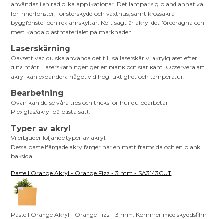
användas i en rad olika applikationer. Det lämpar sig bland annat väl
för innerfönster, fönsterskydd och växthus, samt krossäkra
byggfönster och reklamskyltar. Kort sagt är akryl det föredragna och
mest kända plastmaterialet på marknaden.
Laserskärning
Oavsett vad du ska använda det till, så laserskär vi akrylglaset efter
dina mått. Laserskärningen ger en blank och slät kant. Observera att
akryl kan expandera något vid hög fuktighet och temperatur.
Bearbetning
Ovan kan du se våra tips och tricks för hur du bearbetar
Plexiglas/akryl på bästa sätt.
Typer av akryl
Vi erbjuder följande typer av akryl.
Dessa pastellfärgade akrylfärger har en matt framsida och en blank
baksida.
Pastell Orange Akryl - Orange Fizz - 3 mm - SA3143CUT
Pastell Orange Akryl - Orange Fizz - 3 mm. Kommer med skyddsfilm