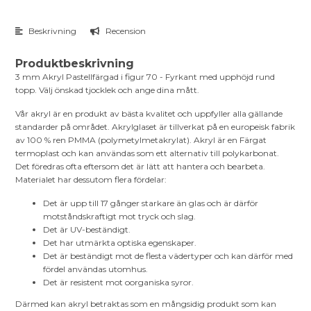
Beskrivning
Recension
Produktbeskrivning
3 mm Akryl Pastellfärgad i figur 70 - Fyrkant med upphöjd rund
topp. Välj önskad tjocklek och ange dina mått.
Vår akryl är en produkt av bästa kvalitet och uppfyller alla gällande
standarder på området. Akrylglaset är tillverkat på en europeisk fabrik
av 100 % ren PMMA (polymetylmetakrylat). Akryl är en Färgat
termoplast och kan användas som ett alternativ till polykarbonat.
Det föredras ofta eftersom det är lätt att hantera och bearbeta.
Materialet har dessutom flera fördelar:
Det är upp till 17 gånger starkare än glas och är därför
motståndskraftigt mot tryck och slag.
Det är UV-beständigt.
Det har utmärkta optiska egenskaper.
Det är beständigt mot de flesta vädertyper och kan därför med
fördel användas utomhus.
Det är resistent mot oorganiska syror.
Därmed kan akryl betraktas som en mångsidig produkt som kan