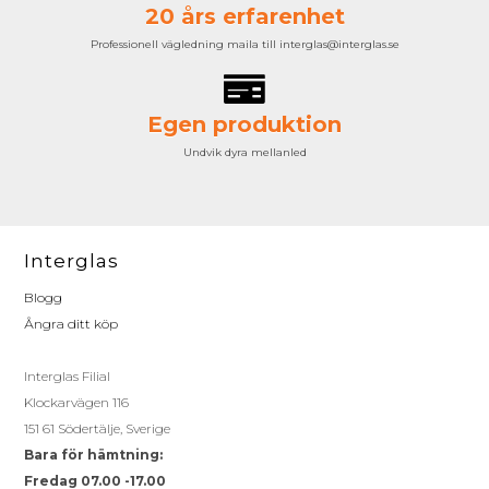
20 års erfarenhet
Professionell vägledning maila till interglas@interglas.se
Egen produktion
Undvik dyra mellanled
Interglas
Blogg
Ångra ditt köp
Interglas Filial
Klockarvägen 116
151 61 Södertälje, Sverige
Bara för hämtning:
Fredag 07.00 -17.00