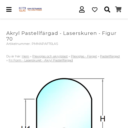
Akryl Pastellfärgad - Laserskuren - Figur
70
Artikelnummer.:
PMMAPAF70LAS
Du är här:
Hem
»
Plexiglas och akrylplast
»
Plexiglas - Färgat
»
Pastellfärgad
»
Fri Form - Laserskuret - Akryl Pastellfärgad