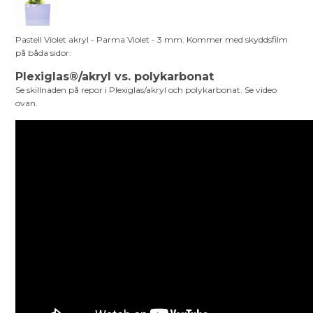
Pastell Violet akryl - Parma Violet - 3 mm. Kommer med skyddsfilm
på båda sidor.
Plexiglas®/akryl vs. polykarbonat
Se skillnaden på repor i Plexiglas/akryl och polykarbonat. Se video
ovan.