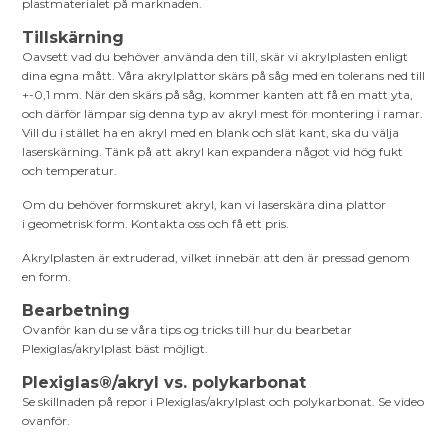
plastmaterialet på marknaden.
Tillskärning
Oavsett vad du behöver använda den till, skär vi akrylplasten enligt
dina egna mått. Våra akrylplattor skärs på såg med en tolerans ned till
+-0,1 mm. När den skärs på såg, kommer kanten att få en matt yta,
och därför lämpar sig denna typ av akryl mest för montering i ramar.
Vill du i stället ha en akryl med en blank och slät kant, ska du välja
laserskärning. Tänk på att akryl kan expandera något vid hög fukt
och temperatur.
Om du behöver formskuret akryl, kan vi laserskära dina plattor
i geometrisk form. Kontakta oss och få ett pris.
Akrylplasten är extruderad, vilket innebär att den är pressad genom
en form.
Bearbetning
Ovanför kan du se våra tips og tricks till hur du bearbetar
Plexiglas/akrylplast bäst möjligt.
Plexiglas®/akryl vs. polykarbonat
Se skillnaden på repor i Plexiglas/akrylplast och polykarbonat. Se video
ovanför.