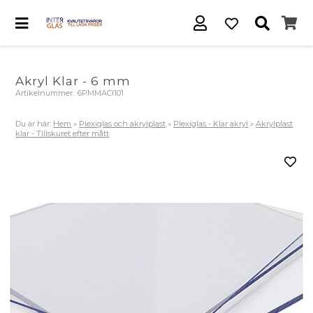
Akryl Klar - 6 mm
Artikelnummer.:
6PMMACl101
Du är här:
Hem
»
Plexiglas och akrylplast
»
Plexiglas - Klar akryl
»
Akrylplast
klar - Tillskuret efter mått