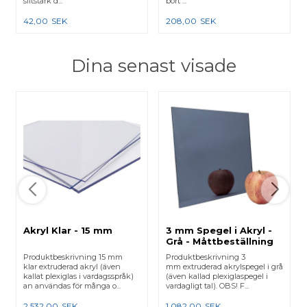
slitstark d...
bort ...
42,00
SEK
208,00
SEK
Dina senast visade
Akryl Klar - 15 mm
3 mm Spegel i Akryl -
Grå - Måttbeställning
Produktbeskrivning 15 mm
Produktbeskrivning 3
klar extruderad akryl (även
mm extruderad akrylspegel i grå
kallat plexiglas i vardagsspråk)
(även kallad plexiglaspegel i
an användas för många o...
vardagligt tal). OBS! F...
2.532,00
SEK
1.082,00
SEK