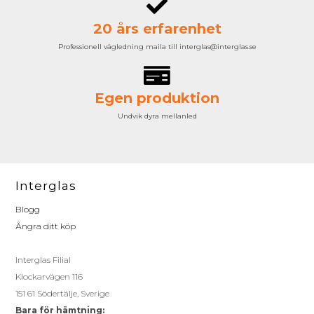
20 års erfarenhet
Professionell vägledning maila till interglas@interglas.se
Egen produktion
Undvik dyra mellanled
Interglas
Blogg
Ångra ditt köp
Interglas Filial
Klockarvägen 116
151 61 Södertälje, Sverige
Bara för hämtning: