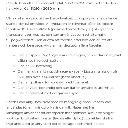
Om du letar efter en komplett plåt 3050 x 2050 mm hittar du den
här:
Akryl Klar 3050 x 2050 mm
Vår akryl är en produkt av bästa kvalitet, och uppfyller alla gällande
standarder på området. Akrylplasten är tillverkat på en europeisk
fabrik av 100 % ren PMMA (polymethylmethakrylat). Akryl är en
transparent termoplast och kan användas som ett alternativ
till polykarbonat. Den är ofta att föredra, eftersom den är lätt att
hantera och bearbeta. Akrylen har dessutom flera fördelar:
Den är upp till 17 gånger starkare än glas, och är därför mycket
tålig mot tryck och stötar.
Den är UV-beständig.
Den har utmärkta optiska egenskaper - Ljustransmission på
92%, och över 99% klarhet (haze under 1%).
Den är godkänd för kontakt med livsmedel.
Den är väderbeständig och kan därför användas utomhus.
Den är resistent mot oorganiska syror.
Således kan akryl beskrivas som en mångsidig produkt som kan
användas för en mängd olika ändamål. Materialet kan
lämpligen användas för exempelvis innanfönster, avskärmningar,
växthus, brottsäkert fönster (lekhus eller dylikt) och reklamskyltar.
Med andra ord är akrylplast det föredragna och mest kända