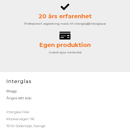
20 års erfarenhet
Professionell vägledning maila till interglas@interglas.se
Egen produktion
Undvik dyra mellanled
Interglas
Blogg
Ångra ditt köp
Interglas Filial
Klockarvägen 116
151 61 Södertälje, Sverige