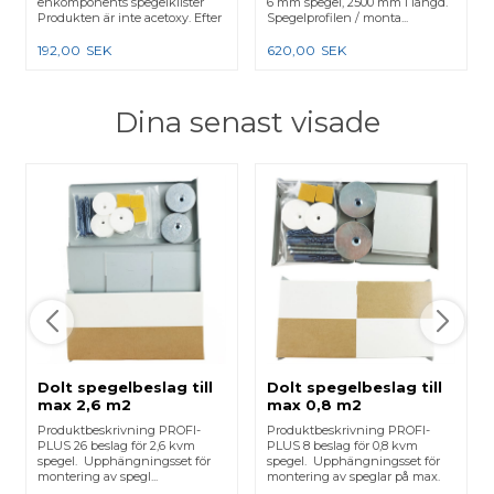
enkomponents spegelklister
6 mm spegel, 2500 mm i längd.
Produkten är inte acetoxy. Efter
Spegelprofilen / monta...
...
192,00
SEK
620,00
SEK
Dina senast visade
Dolt spegelbeslag till
Dolt spegelbeslag till
max 2,6 m2
max 0,8 m2
Produktbeskrivning PROFI-
Produktbeskrivning PROFI-
PLUS 26 beslag för 2,6 kvm
PLUS 8 beslag för 0,8 kvm
spegel. Upphängningsset för
spegel. Upphängningsset för
montering av spegl...
montering av speglar på max.
0...