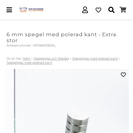
6 mm spegel med polerad kant - Extra
stor
Artikelnummer.:
MP06001000XL
Du är här:
Hem
»
Spegelglas och Beslag
»
Spegelglas med polerad kant
»
Spegelglas med polerad kant