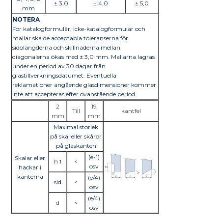
± 3,0
± 4,0
± 5,0
mm
NOTERA
För katalogformulär, icke-katalogformulär och
mallar ska de acceptabla toleranserna för
sidolängderna och skillnaderna mellan
diagonalerna ökas med ± 3,0 mm. Mallarna lagras
under en period av 30 dagar från
glastillverkningsdatumet. Eventuella
reklamationer angående glasdimensioner kommer
inte att accepteras efter ovanstående period.
2
19
Till
kantfel
mm
mm
Maximal storlek
på skal eller skåror
på glaskanten
(e-1)
Skalar eller
h
<
1
osv
hackar i
kanterna
(e/4)
sid
<
osv
(e/4)
d
<
osv