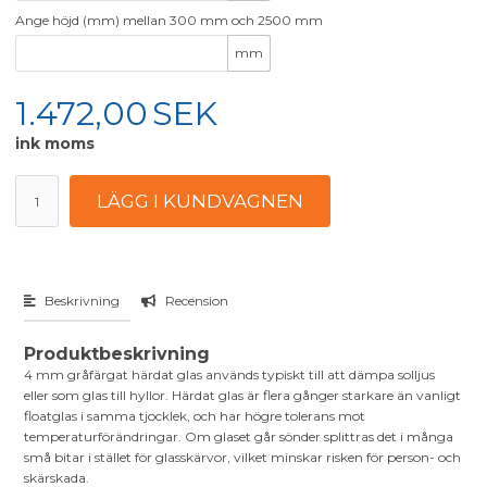
Ange höjd (mm) mellan 300 mm och 2500 mm
mm
1.472,00
SEK
ink moms
Beskrivning
Recension
Produktbeskrivning
4 mm gråfärgat härdat glas används typiskt till att dämpa solljus
eller som glas till hyllor. Härdat glas är flera gånger starkare än vanligt
floatglas i samma tjocklek, och har högre tolerans mot
temperaturförändringar. Om glaset går sönder splittras det i många
små bitar i stället för glasskärvor, vilket minskar risken för person- och
skärskada.