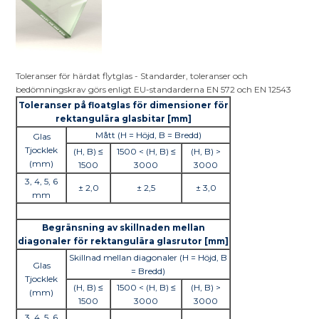
Toleranser för härdat flytglas - Standarder, toleranser och
bedömningskrav görs enligt EU-standarderna EN 572 och EN 12543
Toleranser på floatglas för dimensioner för
rektangulära glasbitar [mm]
Mått (H = Höjd, B = Bredd)
Glas
Tjocklek
(H, B) ≤
1500 < (H, B) ≤
(H, B) >
(mm)
1500
3000
3000
3, 4, 5, 6
± 2,0
± 2,5
± 3,0
mm
Begränsning av skillnaden mellan
diagonaler för rektangulära glasrutor [mm]
Skillnad mellan diagonaler (H = Höjd, B
Glas
= Bredd)
Tjocklek
(H, B) ≤
1500 < (H, B) ≤
(H, B) >
(mm)
1500
3000
3000
3, 4, 5, 6