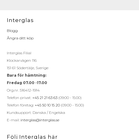
Interglas
Blogg
Ångra ditt köp
Interglas Filial
Klockarvägen 116
151 61 Södertälje, Sverige
Bara för hämtning:
Fredag 07.00 -17.00
Org.nr. 516412-1914
Telefon privat:
+45 21 21 63 63
(09:00 - 15:00)
Telefon företag:
+45 50 10 15 20
(09:00 - 15:00)
Kundsupport: Danska / Engelska
E-mail:
interglas@interglas.se
Följ Interglas här