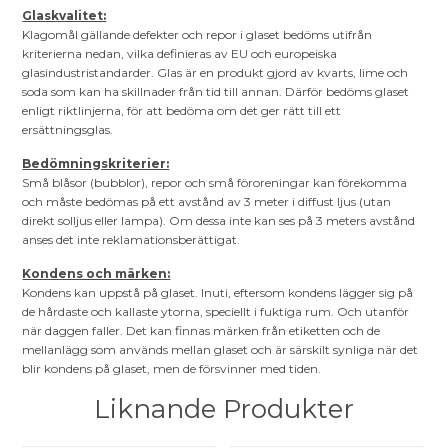
Glaskvalitet:
Klagomål gällande defekter och repor i glaset bedöms utifrån
kriterierna nedan, vilka definieras av EU och europeiska
glasindustristandarder. Glas är en produkt gjord av kvarts, lime och
soda som kan ha skillnader från tid till annan. Därför bedöms glaset
enligt riktlinjerna, för att bedöma om det ger rätt till ett
ersättningsglas.
Bedömningskriterier:
Små blåsor (bubblor), repor och små föroreningar kan förekomma
och måste bedömas på ett avstånd av 3 meter i diffust ljus (utan
direkt solljus eller lampa). Om dessa inte kan ses på 3 meters avstånd
anses det inte reklamationsberättigat.
Kondens och märken:
Kondens kan uppstå på glaset. Inuti, eftersom kondens lägger sig på
de hårdaste och kallaste ytorna, speciellt i fuktiga rum. Och utanför
när daggen faller. Det kan finnas märken från etiketten och de
mellanlägg som används mellan glaset och är särskilt synliga när det
blir kondens på glaset, men de försvinner med tiden.
Liknande Produkter