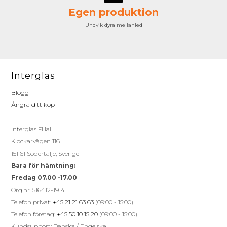
Egen produktion
Undvik dyra mellanled
Interglas
Blogg
Ångra ditt köp
Interglas Filial
Klockarvägen 116
151 61 Södertälje, Sverige
Bara för hämtning:
Fredag 07.00 -17.00
Org.nr. 516412-1914
Telefon privat:
+45 21 21 63 63
(09:00 - 15:00)
Telefon företag:
+45 50 10 15 20
(09:00 - 15:00)
Kundsupport: Danska / Engelska