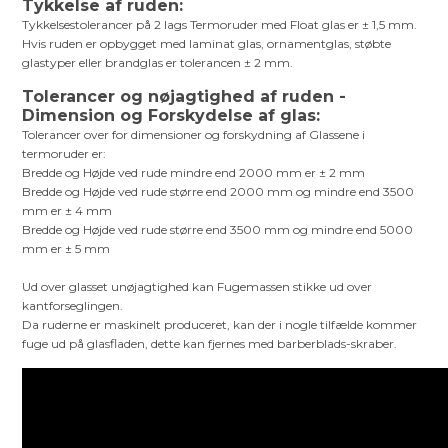
Tykkelse af ruden:
Tykkelsestolerancer på 2 lags Termoruder med Float glas er ± 1,5 mm.
Hvis ruden er opbygget med laminat glas, ornamentglas, støbte
glastyper eller brandglas er tolerancen ± 2 mm.
Tolerancer og nøjagtighed af ruden -
Dimension og Forskydelse af glas:
Tolerancer over for dimensioner og forskydning af Glassene i
termoruder er:
Bredde og Højde ved rude mindre end 2000 mm er ± 2 mm
Bredde og Højde ved rude større end 2000 mm og mindre end 3500
mm er ± 4 mm
Bredde og Højde ved rude større end 3500 mm og mindre end 5000
mm er ± 5 mm
Ud over glasset unøjagtighed kan Fugemassen stikke ud over
kantforseglingen.
Da ruderne er maskinelt produceret, kan der i nogle tilfælde kommer
fuge ud på glasfladen, dette kan fjernes med barberblads-skraber.