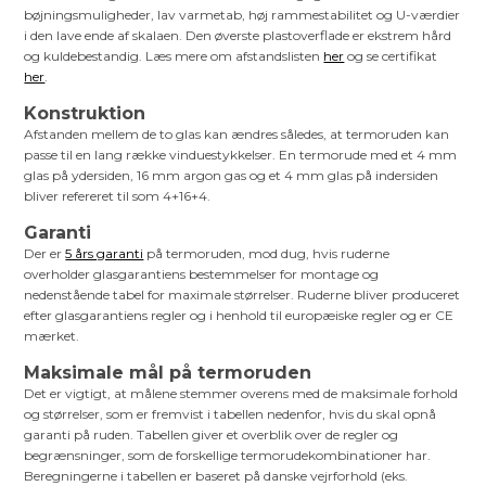
bøjningsmuligheder, lav varmetab, høj rammestabilitet og U-værdier
i den lave ende af skalaen. Den øverste plastoverflade er ekstrem hård
og kuldebestandig. Læs mere om afstandslisten
her
og se certifikat
her
.
Konstruktion
Afstanden mellem de to glas kan ændres således, at termoruden kan
passe til en lang række vinduestykkelser. En termorude med et 4 mm
glas på ydersiden, 16 mm argon gas og et 4 mm glas på indersiden
bliver refereret til som 4+16+4.
Garanti
Der er
5 års garanti
på termoruden, mod dug, hvis ruderne
overholder glasgarantiens bestemmelser for montage og
nedenstående tabel for maximale størrelser. Ruderne bliver produceret
efter glasgarantiens regler og i henhold til europæiske regler og er CE
mærket.
Maksimale mål på termoruden
Det er vigtigt, at målene stemmer overens med de maksimale forhold
og størrelser, som er fremvist i tabellen nedenfor, hvis du skal opnå
garanti på ruden. Tabellen giver et overblik over de regler og
begrænsninger, som de forskellige termorudekombinationer har.
Beregningerne i tabellen er baseret på danske vejrforhold (eks.