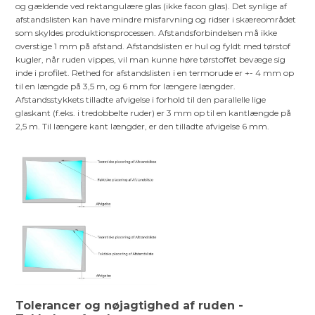
og gældende ved rektangulære glas (ikke facon glas). Det synlige af
afstandslisten kan have mindre misfarvning og ridser i skæreområdet
som skyldes produktionsprocessen. Afstandsforbindelsen må ikke
overstige 1 mm på afstand. Afstandslisten er hul og fyldt med tørstof
kugler, når ruden vippes, vil man kunne høre tørstoffet bevæge sig
inde i profilet. Rethed for afstandslisten i en termorude er +- 4 mm op
til en længde på 3,5 m, og 6 mm for længere længder.
Afstandsstykkets tilladte afvigelse i forhold til den parallelle lige
glaskant (f.eks. i tredobbelte ruder) er 3 mm op til en kantlængde på
2,5 m. Til længere kant længder, er den tilladte afvigelse 6 mm.
Tolerancer og nøjagtighed af ruden -