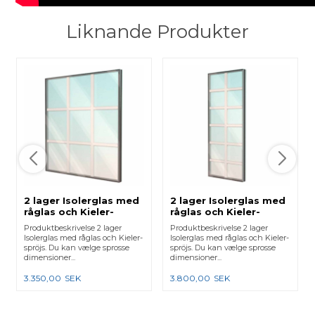
Liknande Produkter
2 lager Isolerglas med
2 lager Isolerglas med
råglas och Kieler-
råglas och Kieler-
spröjs - 2 vågrätt och
spröjs - 5 vågrätt och 1
Produktbeskrivelse 2 lager
Produktbeskrivelse 2 lager
2 lodrätt
lodrätt
Isolerglas med råglas och Kieler-
Isolerglas med råglas och Kieler-
spröjs. Du kan vælge sprosse
spröjs. Du kan vælge sprosse
dimensioner...
dimensioner...
3.350,00
SEK
3.800,00
SEK