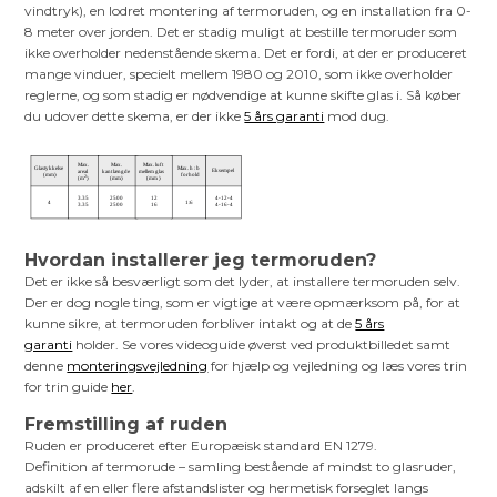
vindtryk), en lodret montering af termoruden, og en installation fra 0-
8 meter over jorden. Det er stadig muligt at bestille termoruder som
ikke overholder nedenstående skema. Det er fordi, at der er produceret
mange vinduer, specielt mellem 1980 og 2010, som ikke overholder
reglerne, og som stadig er nødvendige at kunne skifte glas i. Så køber
du udover dette skema, er der ikke
5 års garanti
mod dug.
Hvordan installerer jeg termoruden?
Det er ikke så besværligt som det lyder, at installere termoruden selv.
Der er dog nogle ting, som er vigtige at være opmærksom på, for at
kunne sikre, at termoruden forbliver intakt og at de
5 års
garanti
holder. Se vores videoguide øverst ved produktbilledet samt
denne
monteringsvejledning
for hjælp og vejledning og læs vores trin
for trin guide
her
.
Fremstilling af ruden
Ruden er produceret efter Europæisk standard EN 1279.
Definition af termorude – samling bestående af mindst to glasruder,
adskilt af en eller flere afstandslister og hermetisk forseglet langs