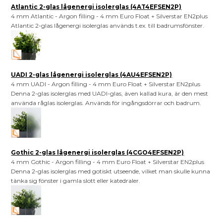
Atlantic 2-glas lågenergi isolerglas (4AT4EFSEN2P)
4 mm Atlantic - Argon filling - 4 mm Euro Float + Silverstar EN2plus
Atlantic 2-glas lågenergi isolerglas används t.ex. till badrumsfönster.
UADI 2-glas lågenergi isolerglas (4AU4EFSEN2P)
4 mm UADI - Argon filling - 4 mm Euro Float + Silverstar EN2plus
Denna 2-glas isolerglas med UADI-glas, även kallad kura, är den mest
använda råglas isolerglas. Används för ingångsdörrar och badrum.
Gothic 2-glas lågenergi isolerglas (4CGO4EFSEN2P)
4 mm Gothic - Argon filling - 4 mm Euro Float + Silverstar EN2plus
Denna 2-glas isolerglas med gotiskt utseende, vilket man skulle kunna
tänka sig fönster i gamla slott eller katedraler.