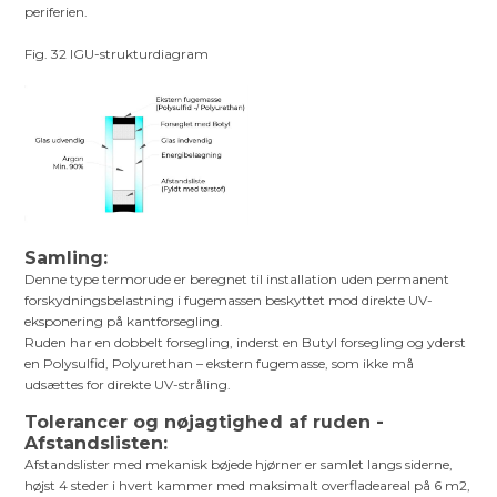
periferien.
Fig. 32 IGU-strukturdiagram
Samling:
Denne type termorude er beregnet til installation uden permanent
forskydningsbelastning i fugemassen beskyttet mod direkte UV-
eksponering på kantforsegling.
Ruden har en dobbelt forsegling, inderst en Butyl forsegling og yderst
en Polysulfid, Polyurethan – ekstern fugemasse, som ikke må
udsættes for direkte UV-stråling.
Tolerancer og nøjagtighed af ruden -
Afstandslisten:
Afstandslister med mekanisk bøjede hjørner er samlet langs siderne,
højst 4 steder i hvert kammer med maksimalt overfladeareal på 6 m2,