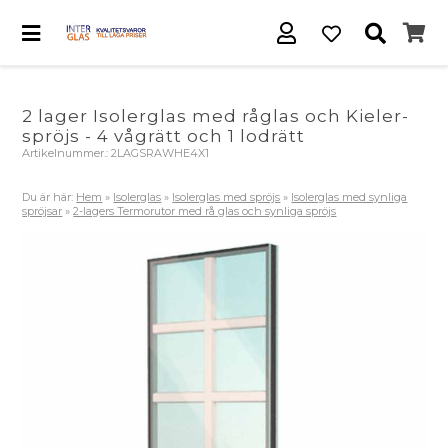
2 lager Isolerglas med råglas och Kieler-
spröjs - 4 vågrätt och 1 lodrätt
Artikelnummer.:
2LAGSRAWHE4X1
Du är här:
Hem
»
Isolerglas
»
Isolerglas med spröjs
»
Isolerglas med synliga
spröjsar
»
2-lagers Termorutor med rå glas och synliga spröjs