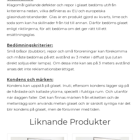
Klagomål gällande defekter och repor i glaset bedöms utifrån
kriterierna nedan, vilka definieras av EU och europeiska
glasindustristandarder. Glas är en produkt gjord av kvarts, lime och
soda som kan ha skillnader från tid till annan. Därför bedöms glaset
enligt riktlinjerna, för att bedöma om det ger rätt till ett
ersättningsglas.
Bedömningskriterier:
Små blåsor (bubblor), repor och små föroreningar kan förekomma
och måste bedömas på ett avstånd av 3 meter i diffust ljus (utan
direkt solljus eller lampa). Om dessa inte kan ses på 3 meters avstånd
anses det inte reklamationsberättigat.
Kondens och märken:
Kondens kan uppstå på glaset. Inuti, eftersom kondens lägger sig på
de hårdaste och kallaste ytorna, speciellt i fuktiga rum. Och utanför
när daggen faller. Det kan finnas märken från etiketten och de
mellanlägg som används mellan glaset och är särskilt synliga när det
blir kondens på glaset, men de försvinner med tiden.
Liknande Produkter