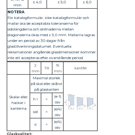
± 4,0
± 5,0
± 6,0
mm
NOTERA
För katalogformulär, icke-katalogformulär och
mallar ska de acceptabla toleranserna för
sidolängderna och skillnaderna mellan
diagonalerna ökas med ± 3,0 mm. Mallarna lagras
under en period av 30 dagar från
glastillverkningsdatumet. Eventuella
reklamationer angående glasdimensioner kommer
inte att accepteras efter ovanstående period.
2
19
Till
kantfel
mm
mm
Maximal storlek
på skal eller skåror
på glaskanten
(e-1)
Skalar eller
h
<
1
osv
hackar i
kanterna
(e/4)
sid
<
osv
(e/4)
d
<
osv
Glaskvalitet: