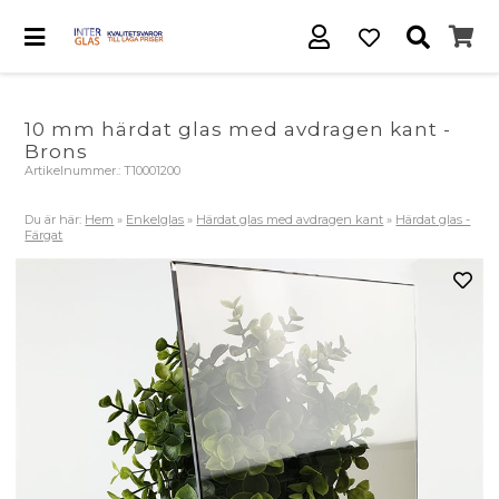
10 mm härdat glas med avdragen kant -
Brons
Artikelnummer.:
T10001200
Du är här:
Hem
»
Enkelglas
»
Härdat glas med avdragen kant
»
Härdat glas -
Färgat