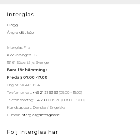
Interglas
Blogg
Ångra ditt köp
Interglas Filial
Klockarvägen 116
151 61 Södertälje, Sverige
Bara för hämtning:
Fredag 07.00 -17.00
Org.nr. 516412-1914
Telefon privat:
+45 21 21 63 63
(09:00 - 15:00)
Telefon företag:
+45 50 10 15 20
(09:00 - 15:00)
Kundsupport: Danska / Engelska
E-mail:
interglas@interglas.se
Följ Interglas här