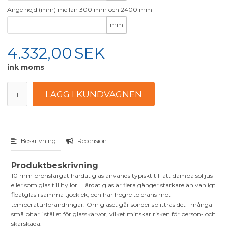
Ange höjd (mm) mellan 300 mm och 2400 mm
mm
4.332,00
SEK
ink moms
Beskrivning
Recension
Produktbeskrivning
10 mm bronsfärgat härdat glas används typiskt till att dämpa solljus
eller som glas till hyllor. Härdat glas är flera gånger starkare än vanligt
floatglas i samma tjocklek, och har högre tolerans mot
temperaturförändringar. Om glaset går sönder splittras det i många
små bitar i stället för glasskärvor, vilket minskar risken för person- och
skärskada.