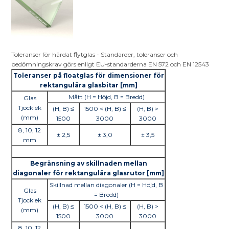
Toleranser för härdat flytglas - Standarder, toleranser och
bedömningskrav görs enligt EU-standarderna EN 572 och EN 12543
Toleranser på floatglas för dimensioner för
rektangulära glasbitar [mm]
Mått (H = Höjd, B = Bredd)
Glas
Tjocklek
(H, B) ≤
1500 < (H, B) ≤
(H, B) >
(mm)
1500
3000
3000
8, 10, 12
± 2,5
± 3,0
± 3,5
mm
Begränsning av skillnaden mellan
diagonaler för rektangulära glasrutor [mm]
Skillnad mellan diagonaler (H = Höjd, B
Glas
= Bredd)
Tjocklek
(H, B) ≤
1500 < (H, B) ≤
(H, B) >
(mm)
1500
3000
3000
8, 10, 12