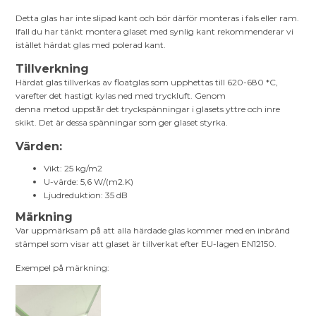
Detta glas har inte slipad kant och bör därför monteras i fals eller ram.
Ifall du har tänkt montera glaset med synlig kant rekommenderar vi
istället härdat glas med polerad kant.
Tillverkning
Härdat glas tillverkas av floatglas som upphettas till 620-680 *C,
varefter det hastigt kylas ned med tryckluft. Genom
denna metod uppstår det tryckspänningar i glasets yttre och inre
skikt. Det är dessa spänningar som ger glaset styrka.
Värden:
Vikt: 25 kg/m2
U-värde: 5,6 W/(m2.K)
Ljudreduktion: 35 dB
Märkning
Var uppmärksam på att alla härdade glas kommer med en inbränd
stämpel som visar att glaset är tillverkat efter EU-lagen EN12150.
Exempel på märkning: